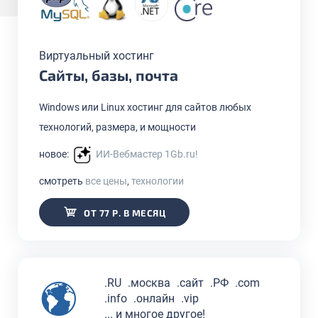
Виртуальный хостинг
Сайты, базы, почта
Windows или Linux хостинг для сайтов любых
технологий, размера, и мощности
новое:
ИИ-Вебмастер 1Gb.ru!
смотреть
все цены
,
технологии
ОТ 77 Р. В МЕСЯЦ
.RU
.москва
.сайт
.РФ
.com
.info
.онлайн
.vip
... и многое другое!