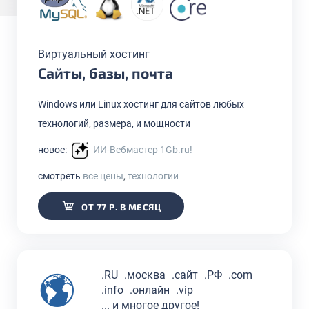
Виртуальный хостинг
Сайты, базы, почта
Windows или Linux хостинг для сайтов любых
технологий, размера, и мощности
новое:
ИИ-Вебмастер 1Gb.ru!
смотреть
все цены
,
технологии
ОТ 77 Р. В МЕСЯЦ
.RU
.москва
.сайт
.РФ
.com
.info
.онлайн
.vip
... и многое другое!