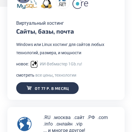
Виртуальный хостинг
Сайты, базы, почта
Windows или Linux хостинг для сайтов любых
технологий, размера, и мощности
новое:
ИИ-Вебмастер 1Gb.ru!
смотреть
все цены
,
технологии
ОТ 77 Р. В МЕСЯЦ
.RU
.москва
.сайт
.РФ
.com
.info
.онлайн
.vip
... и многое другое!