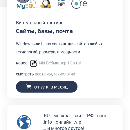
Виртуальный хостинг
Сайты, базы, почта
Windows или Linux хостинг для сайтов любых
технологий, размера, и мощности
новое:
ИИ-Вебмастер 1Gb.ru!
смотреть
все цены
,
технологии
ОТ 77 Р. В МЕСЯЦ
.RU
.москва
.сайт
.РФ
.com
.info
.онлайн
.vip
... и многое другое!