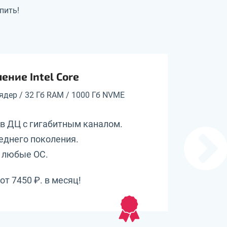
пить!
ение Intel Core
 ядер / 32 Гб RAM / 1000 Гб NVME
в ДЦ с гигабитным каналом.
Наш хос
еднего поколения.
версий 
 любые ОС.
Дешевле
от 7450 ₽. в месяц!
От 79 ₽