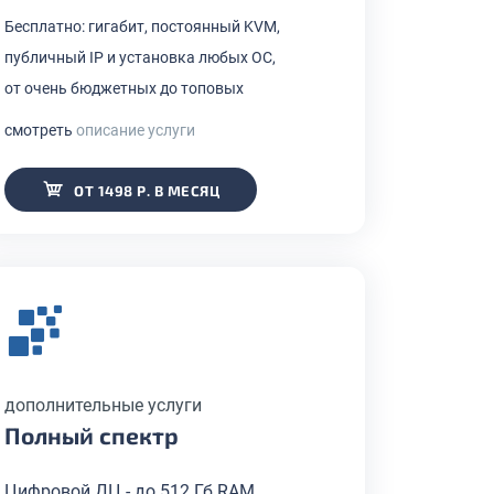
Бесплатно: гигабит, постоянный KVM,
публичный IP и установка любых ОС,
от очень бюджетных до топовых
смотреть
описание услуги
ОТ 1498 Р. В МЕСЯЦ
дополнительные услуги
Полный спектр
Цифровой ДЦ - до 512 Гб RAM