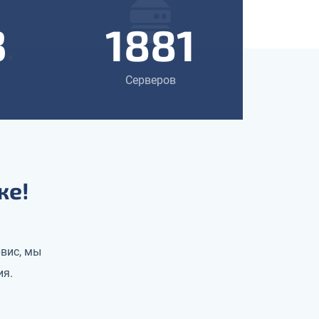
3
1881
+
Серверов
же!
вис, мы
ия.