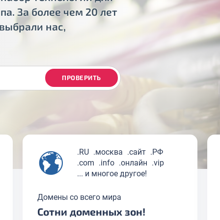
а. За более чем 20 лет
выбрали нас,
ПРОВЕРИТЬ
.RU
.москва
.сайт
.РФ
.com
.info
.онлайн
.vip
... и многое другое!
Домены со всего мира
Сотни доменных зон!