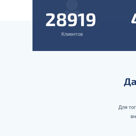
28919
k
Клиентов
Да
Для то
вн