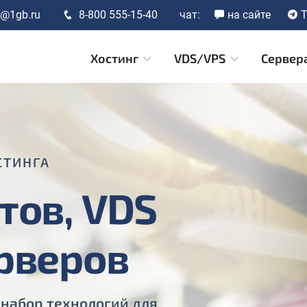
t@1gb.ru
8-800 555-15-40
чат:
на сайте
T
Хостинг
VDS/VPS
Сервер
СТИНГА
тов, VDS
ерверов
 набор технологий для