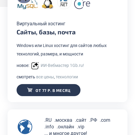
Виртуальный хостинг
Сайты, базы, почта
Windows или Linux хостинг для сайтов любых
технологий, размера, и мощности
новое:
ИИ-Вебмастер 1Gb.ru!
смотреть
все цены
,
технологии
ОТ 77 Р. В МЕСЯЦ
.RU
.москва
.сайт
.РФ
.com
.info
.онлайн
.vip
... и многое другое!