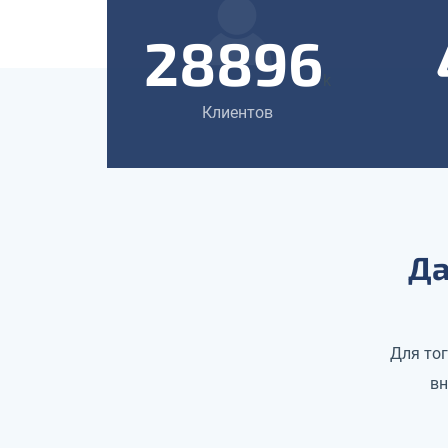
28896
k
Клиентов
Да
Для то
вн