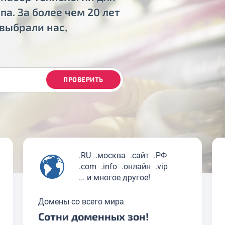
а. За более чем 20 лет
выбрали нас,
ПРОВЕРИТЬ
.RU
.москва
.сайт
.РФ
.com
.info
.онлайн
.vip
... и многое другое!
Домены со всего мира
Сотни доменных зон!