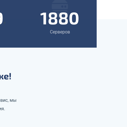
9
1880
+
Серверов
же!
вис, мы
ия.