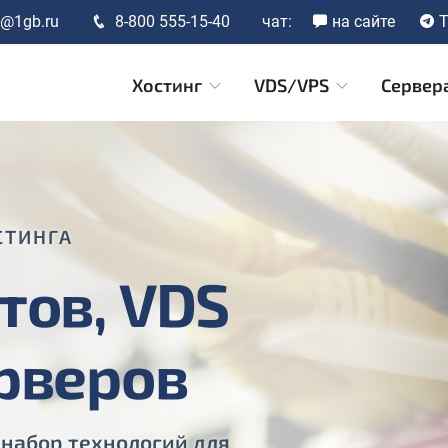
t@1gb.ru
8-800 555-15-40
чат:
на сайте
T
Хостинг
VDS/VPS
Сервер
СТИНГА
тов, VDS
ерверов
 набор технологий для