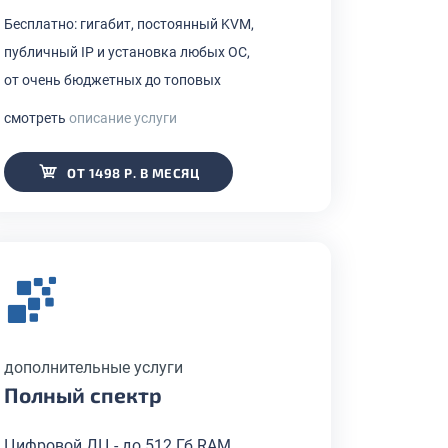
Бесплатно: гигабит, постоянный KVM,
публичный IP и установка любых ОС,
от очень бюджетных до топовых
смотреть
описание услуги
ОТ 1498 Р. В МЕСЯЦ
дополнительные услуги
Полный спектр
Цифровой ДЦ - до 512 Гб RAM