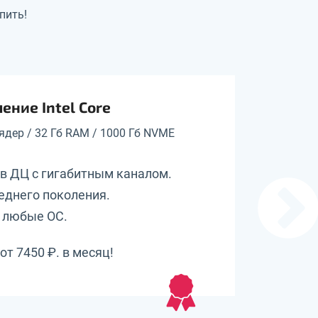
пить!
ение Intel Core
 ядер / 32 Гб RAM / 1000 Гб NVME
в ДЦ с гигабитным каналом.
Наш хос
еднего поколения.
версий 
 любые ОС.
Дешевле
от 7450 ₽. в месяц!
От 79 ₽