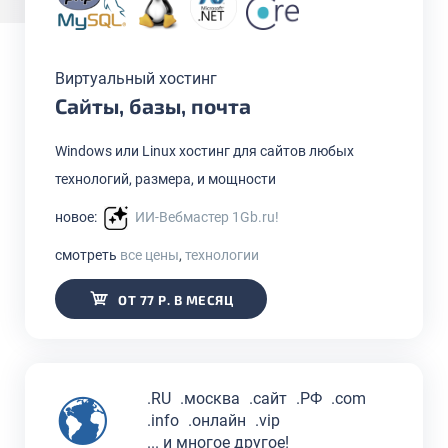
Виртуальный хостинг
Сайты, базы, почта
Windows или Linux хостинг для сайтов любых
технологий, размера, и мощности
новое:
ИИ-Вебмастер 1Gb.ru!
смотреть
все цены
,
технологии
ОТ 77 Р. В МЕСЯЦ
.RU
.москва
.сайт
.РФ
.com
.info
.онлайн
.vip
... и многое другое!