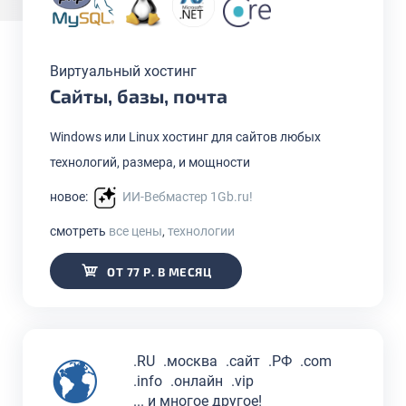
Виртуальный хостинг
Сайты, базы, почта
Windows или Linux хостинг для сайтов любых
технологий, размера, и мощности
новое:
ИИ-Вебмастер 1Gb.ru!
смотреть
все цены
,
технологии
ОТ 77 Р. В МЕСЯЦ
.RU
.москва
.сайт
.РФ
.com
.info
.онлайн
.vip
... и многое другое!