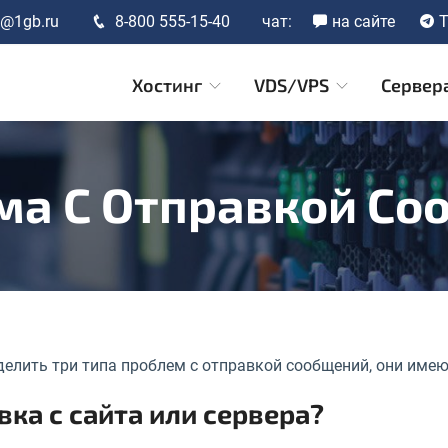
t@1gb.ru
8-800 555-15-40
чат:
на сайте
T
Хостинг
VDS/VPS
Сервер
ма С Отправкой Со
елить три типа проблем с отправкой сообщений, они имею
вка с сайта или сервера?