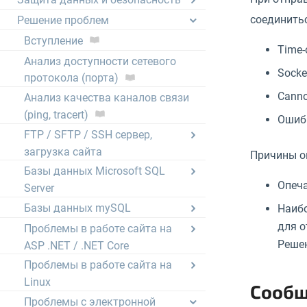
соединить
Решение проблем
Вступление
Time-
Анализ доступности сетевого
Socket
протокола (порта)
Cannot
Анализ качества каналов связи
(ping, tracert)
Ошибк
FTP / SFTP / SSH сервер,
загрузка сайта
Причины о
Базы данных Microsoft SQL
Опеча
Server
Базы данных mySQL
Наибо
для о
Проблемы в работе сайта на
Решен
ASP .NET / .NET Core
Проблемы в работе сайта на
Linux
Сообщ
Проблемы с электронной