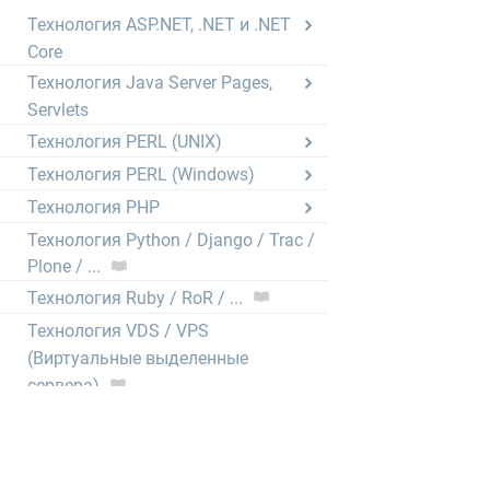
Технология ASP.NET, .NET и .NET
Core
Технология Java Server Pages,
Servlets
Технология PERL (UNIX)
Технология PERL (Windows)
Технология PHP
Технология Python / Django / Trac /
Plone / ...
Технология Ruby / RoR / ...
Технология VDS / VPS
(Виртуальные выделенные
сервера)
Электронная почта
CRON (выполнение скриптов по
расписанию)