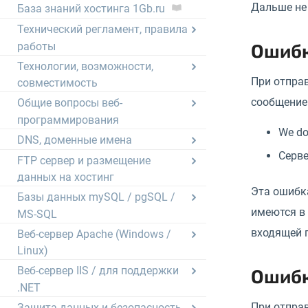
Дальше не
База знаний хостинга 1Gb.ru
Технический регламент, правила
Ошибк
работы
Технологии, возможности,
При отправ
совместимость
сообщение
Общие вопросы веб-
программирования
We do
DNS, доменные имена
Серве
FTP сервер и размещение
данных на хостинг
Эта ошибка
Базы данных mySQL / pgSQL /
имеются в 
MS-SQL
входящей 
Веб-сервер Apache (Windows /
Linux)
Веб-сервер IIS / для поддержки
Ошибк
.NET
При отпра
Защита данных и безопасность