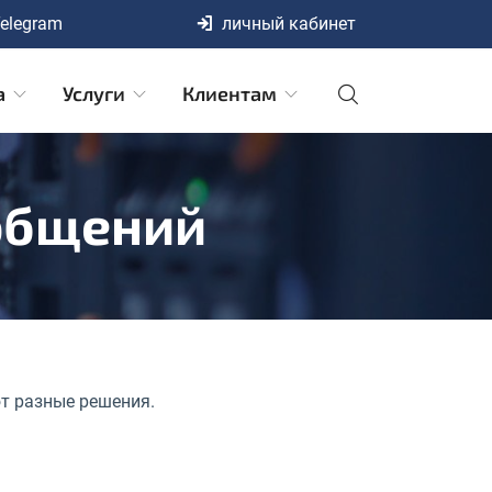
elegram
личный кабинет
а
Услуги
Клиентам
общений
т разные решения.