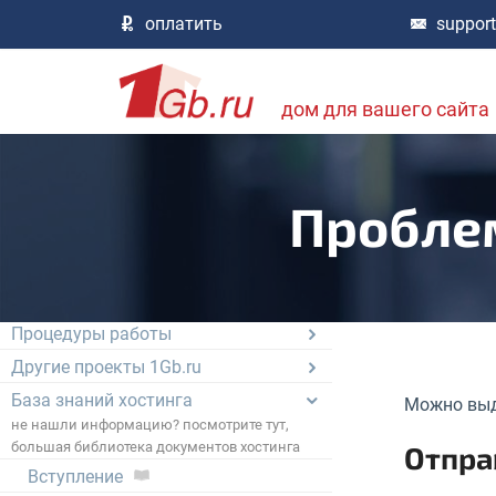
Цены и список услуг
оплатить
suppor
Аренда физических серверов
Цифровой Дата-центр
Сервера VDS / VPS
дом для вашего сайта
Администрирование серверов
Облачные услуги
Хостинг, сайты, HTTP службы
Пробле
Домены и DNS
Электронная почта
Базы данных
Процедуры работы
Другие проекты 1Gb.ru
База знаний хостинга
Можно выд
не нашли информацию? посмотрите тут,
большая библиотека документов хостинга
Отпра
Вступление