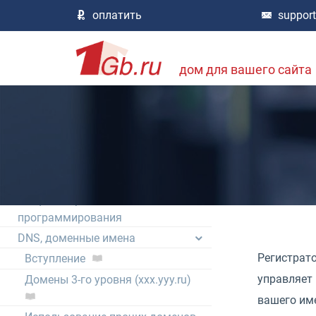
Другие проекты 1Gb.ru
оплатить
suppor
База знаний хостинга
не нашли информацию? посмотрите тут,
большая библиотека документов хостинга
дом для вашего сайта
Вступление
База знаний хостинга 1Gb.ru
Технический регламент, правила
работы
Технологии, возможности,
совместимость
Общие вопросы веб-
программирования
DNS, доменные имена
Регистрато
Вступление
управляет 
Домены 3-го уровня (xxx.yyy.ru)
вашего име