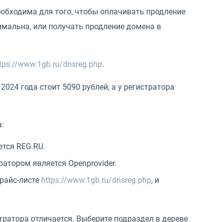
еобходима для того, чтобы оплачивать продление
имальна, или получать продление домена в
tps://www.1gb.ru/dnsreg.php
.
024 года стоит 5090 рублей, а у регистратора
:
тся REG.RU.
ратором является Openprovider.
райс-листе
https://www.1gb.ru/dnsreg.php
, и
ратора отличается. Выберите подраздел в дереве