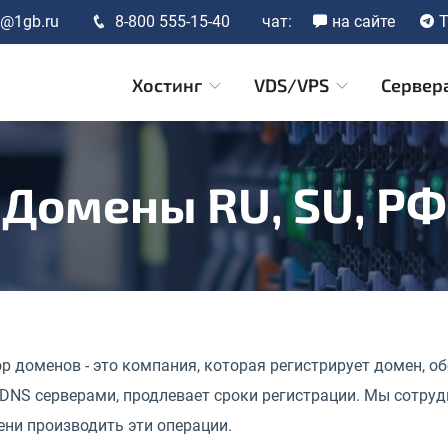
t@1gb.ru
8-800 555-15-40
чат:
на сайте
T
Хостинг
VDS/VPS
Сервер
Домены RU, SU, РФ
р доменов - это компания, которая регистрирует домен, о
DNS серверами, продлевает сроки регистрации. Мы сотруд
ни производить эти операции.