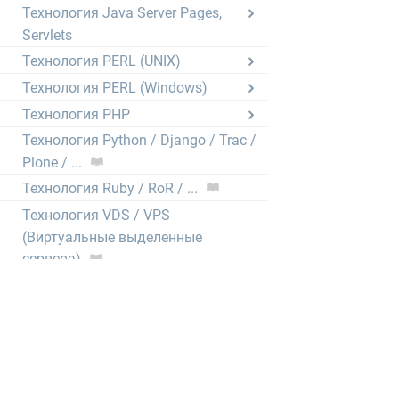
Технология Java Server Pages,
Servlets
Технология PERL (UNIX)
Технология PERL (Windows)
Технология PHP
Технология Python / Django / Trac /
Plone / ...
Технология Ruby / RoR / ...
Технология VDS / VPS
(Виртуальные выделенные
сервера)
Электронная почта
CRON (выполнение скриптов по
расписанию)
Нормативные документы
1GbWiki - Wiki нашего хостинга