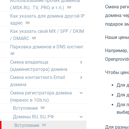
Использование прочих доменов
Смена рег
(.MSK.RU, .TV, .PRO, и т.п.)
домена чер
Как указать для домена другой IP
адрес
подарок вм
Как указать свой MX / SPF / DKIM
Наши цены
/ DMARC
Парковка доменов и DNS хостинг
Например, 
Openprovid
Смена владельца
(администратора) домена
Чтобы цен
Смена контактного Email
домена
Для д
Смена регистратора домена
Для д
(перенос в 1Gb.ru)
Для п
Вступление
выбер
Домены RU, SU, РФ
Вступление
Для разных