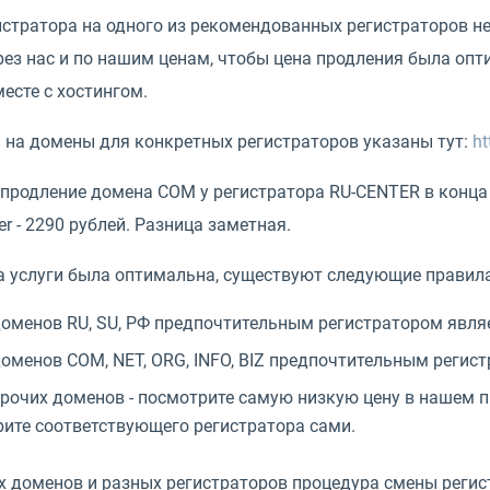
истратора на одного из рекомендованных регистраторов н
ез нас и по нашим ценам, чтобы цена продления была опт
есте с хостингом.
 на домены для конкретных регистраторов указаны тут:
ht
продление домена COM у регистратора RU-CENTER в конца 2
er - 2290 рублей. Разница заметная.
а услуги была оптимальна, существуют следующие правила
оменов RU, SU, РФ предпочтительным регистратором являе
оменов COM, NET, ORG, INFO, BIZ предпочтительным регист
рочих доменов - посмотрите самую низкую цену в нашем п
ите соответствующего регистратора сами.
 доменов и разных регистраторов процедура смены регист