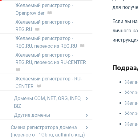
Желаемый регистратор -
для получе
Openprovider
Если вы на
Желаемый регистратор -
REG.RU
личного ка
Желаемый регистратор -
инструкци
REG.RU, перенос из REG.RU
Желаемый регистратор -
REG.RU, перенос из RU-CENTER
Подраз
Желаемый регистратор - RU-
Желае
CENTER
Желае
Домены COM, NET, ORG, INFO,
Желае
BIZ
Желае
Другие домены
Желае
Смена регистратора домена
(перенос от 1Gb.ru, authinfo код)