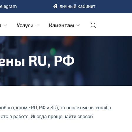
elegram
личный кабинет
а
Услуги
Клиентам
ены RU, РФ
ого, кроме RU, РФ и SU), то после смены email-а
это в работе. Иногда проще найти способ