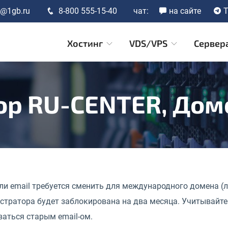
t@1gb.ru
8-800 555-15-40
чат:
на сайте
T
Хостинг
VDS/VPS
Сервер
ор RU-CENTER, Дом
и email требуется сменить для международного домена (люб
стратора будет заблокирована на два месяца. Учитывайте 
аться старым email-ом.