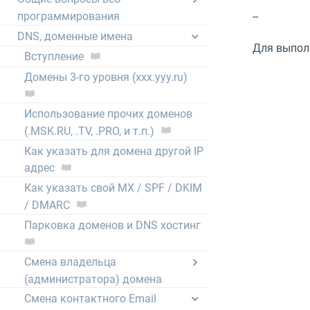
программирования
--
DNS, доменные имена
Для выпол
Вступление
Домены 3-го уровня (xxx.yyy.ru)
Использование прочих доменов
(.MSK.RU, .TV, .PRO, и т.п.)
Как указать для домена другой IP
адрес
Как указать свой MX / SPF / DKIM
/ DMARC
Парковка доменов и DNS хостинг
Смена владельца
(администратора) домена
Смена контактного Email