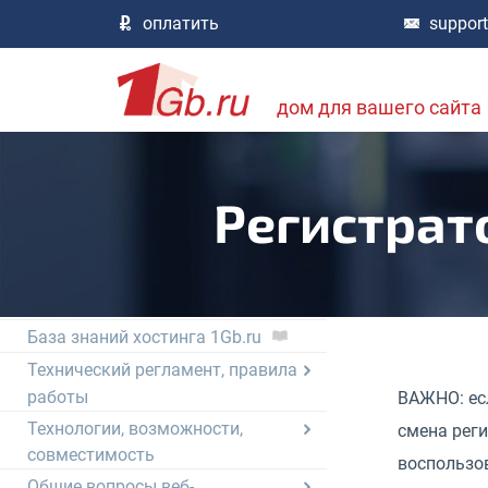
Облачные услуги
оплатить
suppor
Хостинг, сайты, HTTP службы
Домены и DNS
Электронная почта
дом для вашего сайта
Базы данных
Процедуры работы
Другие проекты 1Gb.ru
Регистрат
База знаний хостинга
не нашли информацию? посмотрите тут,
большая библиотека документов хостинга
Вступление
База знаний хостинга 1Gb.ru
Технический регламент, правила
работы
ВАЖНО: есл
Технологии, возможности,
смена реги
совместимость
воспользов
Общие вопросы веб-