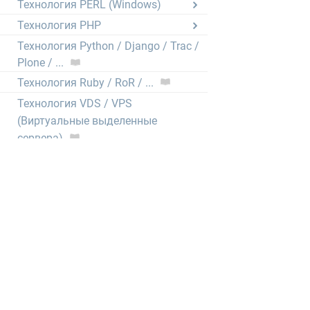
Технология PERL (Windows)
Технология PHP
Технология Python / Django / Trac /
Plone / ...
Технология Ruby / RoR / ...
Технология VDS / VPS
(Виртуальные выделенные
сервера)
Электронная почта
CRON (выполнение скриптов по
расписанию)
Нормативные документы
1GbWiki - Wiki нашего хостинга
тысячи статей от администраторов,
описывающих любые мелочи