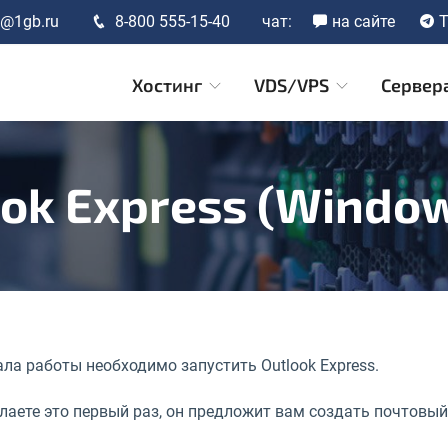
t@1gb.ru
8-800 555-15-40
чат:
на сайте
T
Хостинг
VDS/VPS
Сервер
ok Express (Windo
ала работы необходимо запустить Outlook Express.
лаете это первый раз, он предложит вам создать почтовый 