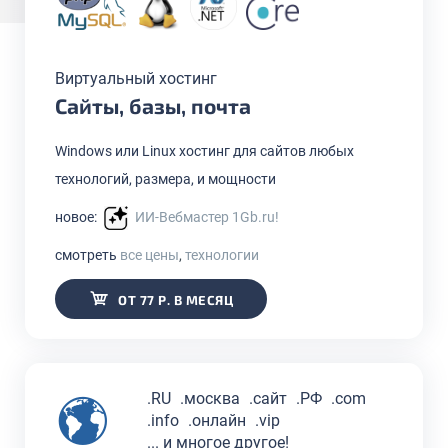
Виртуальный хостинг
Сайты, базы, почта
Windows или Linux хостинг для сайтов любых
технологий, размера, и мощности
новое:
ИИ-Вебмастер 1Gb.ru!
смотреть
все цены
,
технологии
ОТ 77 Р. В МЕСЯЦ
.RU
.москва
.сайт
.РФ
.com
.info
.онлайн
.vip
... и многое другое!