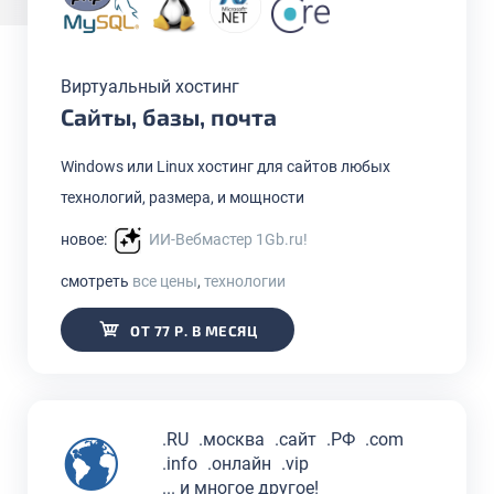
Виртуальный хостинг
Сайты, базы, почта
Windows или Linux хостинг для сайтов любых
технологий, размера, и мощности
новое:
ИИ-Вебмастер 1Gb.ru!
смотреть
все цены
,
технологии
ОТ 77 Р. В МЕСЯЦ
.RU
.москва
.сайт
.РФ
.com
.info
.онлайн
.vip
... и многое другое!