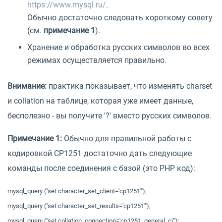
https://www.mysql.ru/
.
Обычно достаточно следовать короткому совету
(см.
примечание 1
).
Хранение и обработка русских символов во всех
режимах осуществляется правильно.
Внимание:
практика показывает, что изменять charset
и collation на таблице, которая уже имеет данные,
бесполезно - вы получите '?' вместо русских символов.
Примечание 1:
Обычно для правильной работы с
кодировкой CP1251 достаточно дать следующие
команды после соединения с базой (это PHP код):
mysql_query ("set character_set_client='cp1251'");
mysql_query ("set character_set_results='cp1251'");
mysql_query ("set collation_connection='cp1251_general_ci'");