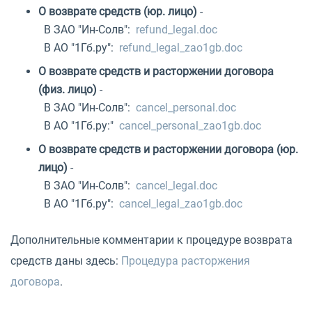
О возврате средств (юр. лицо)
-
В ЗАО "Ин-Солв":
refund_legal.doc
В АО "1Гб.ру":
refund_legal_zao1gb.doc
О возврате средств и расторжении договора
(физ. лицо)
-
В ЗАО "Ин-Солв":
cancel_personal.doc
В АО "1Гб.ру:"
cancel_personal_zao1gb.doc
О возврате средств и расторжении договора (юр.
лицо)
-
В ЗАО "Ин-Солв":
cancel_legal.doc
В АО "1Гб.ру":
cancel_legal_zao1gb.doc
Дополнительные комментарии к процедуре возврата
средств даны здесь:
Процедура расторжения
договора
.