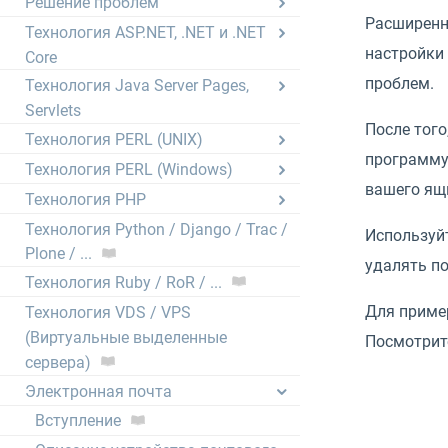
Решение проблем
Расширенн
Технология ASP.NET, .NET и .NET
настройки 
Core
проблем.
Технология Java Server Pages,
Servlets
После тог
Технология PERL (UNIX)
программу 
Технология PERL (Windows)
вашего ящ
Технология PHP
Технология Python / Django / Trac /
Используйт
Plone / ...
удалять по
Технология Ruby / RoR / ...
Для приме
Технология VDS / VPS
(Виртуальные выделенные
Посмотрит
сервера)
Электронная почта
Вступление