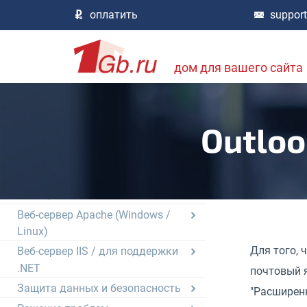
Технический регламент, правила
оплатить
suppor
работы
Технологии, возможности,
совместимость
дом для вашего сайта
Общие вопросы веб-
программирования
DNS, доменные имена
Outloo
FTP сервер и размещение
данных на хостинг
Базы данных mySQL / pgSQL /
MS-SQL
Веб-сервер Apache (Windows /
Linux)
Для того, 
Веб-сервер IIS / для поддержки
.NET
почтовый я
Защита данных и безопасность
"Расширен