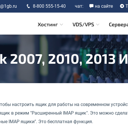
t@1gb.ru
8-800 555-15-40
чат:
на сайте
T
Хостинг
VDS/VPS
Сервер
k 2007, 2010, 2013 
чтобы настроить ящик для работы на современном устройс
щик в режим "Расширенный IMAP ящик". Это можно сделать
ные IMAP ящики". Это бесплатная функция.