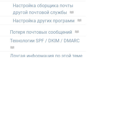
Настройка сборщика почты
другой почтовой службы
Настройка других программ
Потеря почтовых сообщений
Технологии SPF / DKIM / DMARC
Другая информация по этой теме
CRON (выполнение скриптов по
расписанию)
Нормативные документы
1GbWiki - Wiki нашего хостинга
тысячи статей от администраторов,
описывающих любые мелочи