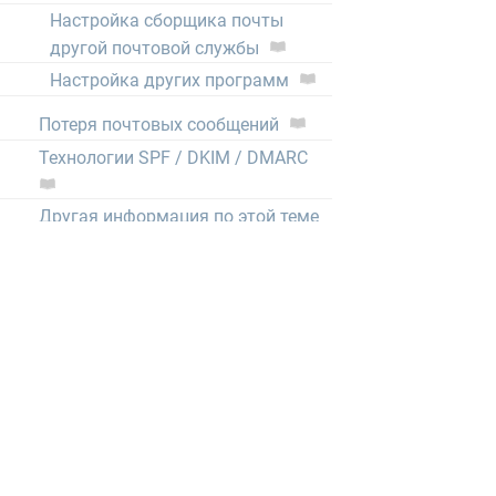
Настройка сборщика почты
другой почтовой службы
Настройка других программ
Потеря почтовых сообщений
Технологии SPF / DKIM / DMARC
Другая информация по этой теме
CRON (выполнение скриптов по
расписанию)
Нормативные документы
1GbWiki - Wiki нашего хостинга
тысячи статей от администраторов,
описывающих любые мелочи