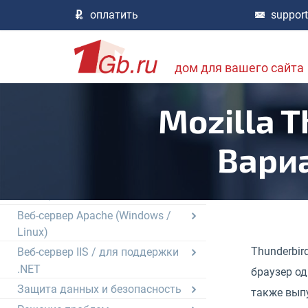
Технический регламент, правила
оплатить
suppor
работы
Технологии, возможности,
совместимость
дом для вашего сайта
Общие вопросы веб-
программирования
Mozilla 
DNS, доменные имена
FTP сервер и размещение
Вари
данных на хостинг
Базы данных mySQL / pgSQL /
MS-SQL
Веб-сервер Apache (Windows /
Linux)
Thunderbir
Веб-сервер IIS / для поддержки
.NET
браузер од
Защита данных и безопасность
также выпу