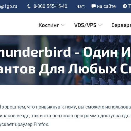
t@1gb.ru
8-800 555-15-40
чат:
на сайте
T
Хостинг
VDS/VPS
Сервер
Thunderbird - Один 
антов Для Любых С
d хорош тем, что привыкнув к нему, вы сможете использов
инаков везде, так и эта почтовая программа доступна где у
скает браузер Firefox.