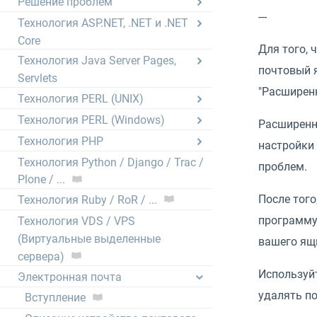
Решение проблем
---
Технология ASP.NET, .NET и .NET
Core
Для того, 
Технология Java Server Pages,
почтовый я
Servlets
"Расширен
Технология PERL (UNIX)
Технология PERL (Windows)
Расширенн
Технология PHP
настройки 
Технология Python / Django / Trac /
проблем.
Plone / ...
После тог
Технология Ruby / RoR / ...
программу 
Технология VDS / VPS
(Виртуальные выделенные
вашего ящ
сервера)
Используйт
Электронная почта
удалять по
Вступление