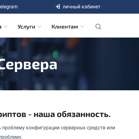
elegram
личный кабинет
а
Услуги
Клиентам
 Сервера
иптов - наша обязанность.
ь проблему конфигурации серверных средств или
проблему.