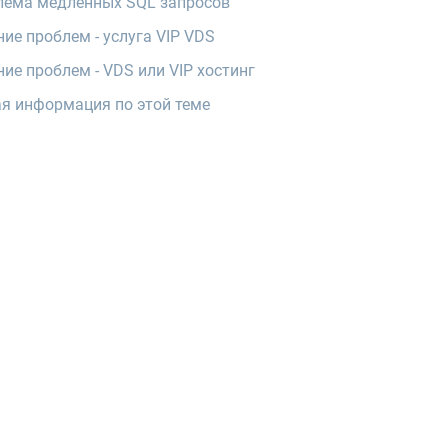
лема медленных SQL запросов
ие проблем - услуга VIP VDS
ие проблем - VDS или VIP хостинг
я информация по этой теме