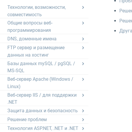
Проб
Технологии, возможности,
Решен
совместимость
Решен
Общие вопросы веб-
программирования
Друга
DNS, доменные имена
FTP сервер и размещение
данных на хостинг
Базы данных mySQL / pgSQL /
MS-SQL
Веб-сервер Apache (Windows /
Linux)
Веб-сервер IIS / для поддержки
.NET
Защита данных и безопасность
Решение проблем
Технология ASP.NET, .NET и .NET