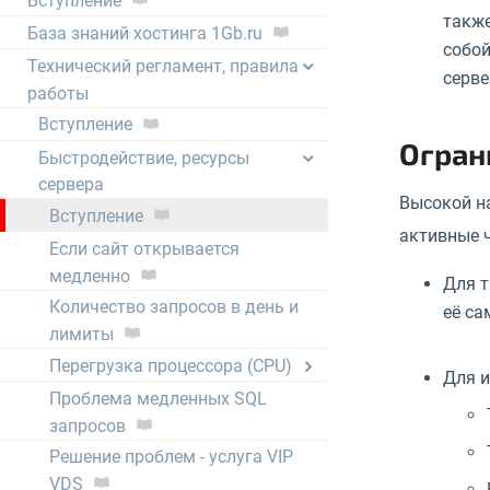
Вступление
также
База знаний хостинга 1Gb.ru
собой
Технический регламент, правила
серве
работы
Вступление
Огран
Быстродействие, ресурсы
сервера
Высокой на
Вступление
активные ч
Если сайт открывается
медленно
Для т
Количество запросов в день и
её са
лимиты
Перегрузка процессора (CPU)
Для и
Проблема медленных SQL
запросов
Решение проблем - услуга VIP
VDS