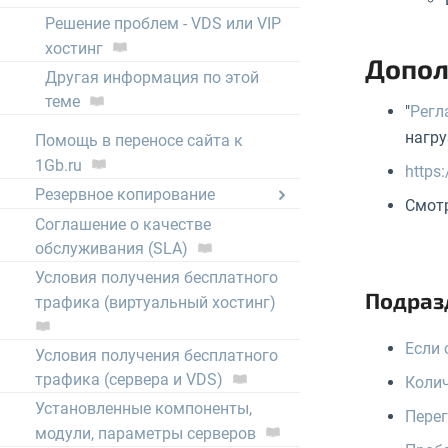
Решение проблем - VDS или VIP
хостинг
Допол
Другая информация по этой
теме
"
Регл
нагру
Помощь в переносе сайта к
1Gb.ru
https
Резервное копирование
Смотр
Соглашение о качестве
обслуживания (SLA)
Условия получения бесплатного
Подраз
трафика (виртуальный хостинг)
Если 
Условия получения бесплатного
трафика (сервера и VDS)
Колич
Установленные компоненты,
Перег
модули, параметры серверов