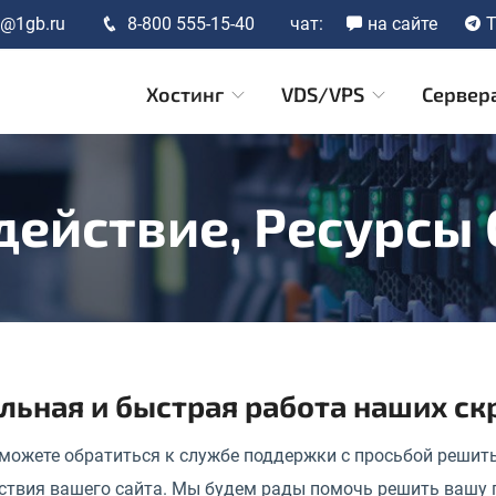
t@1gb.ru
8-800 555-15-40
чат:
на сайте
T
Хостинг
VDS/VPS
Сервер
ействие, Ресурсы
льная и быстрая работа наших скр
 можете обратиться к службе поддержки с просьбой решит
ствия вашего сайта. Мы будем рады помочь решить вашу 