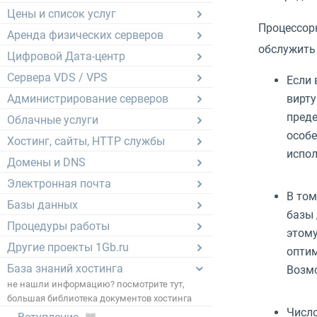
Цены и список услуг
Процессор
Аренда физических серверов
обслужить 
Цифровой Дата-центр
Сервера VDS / VPS
Если 
Администрирование серверов
вирту
преде
Облачные услуги
особе
Хостинг, сайты, HTTP службы
испол
Домены и DNS
Электронная почта
В том
Базы данных
базы 
Процедуры работы
этому
Другие проекты 1Gb.ru
оптим
База знаний хостинга
Возмо
не нашли информацию? посмотрите тут,
большая библиотека документов хостинга
Число