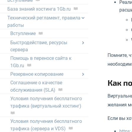
Вступление
Реали
База знаний хостинга 1Gb.ru
расши
Технический регламент, правила
работы
Вступление
Быстродействие, ресурсы
сервера
Помните, ч
Помощь в переносе сайта к
необходимы
1Gb.ru
Резервное копирование
Как п
Соглашение о качестве
обслуживания (SLA)
Виртуальны
Условия получения бесплатного
желания м
трафика (виртуальный хостинг)
Если вы х
Условия получения бесплатного
трафика (сервера и VDS)
https