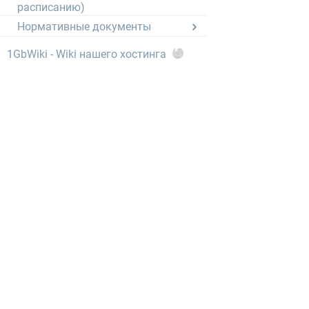
расписанию)
Нормативные документы
1GbWiki - Wiki нашего хостинга
тысячи статей от администраторов,
описывающих любые мелочи
зарегистрированный товарный знак