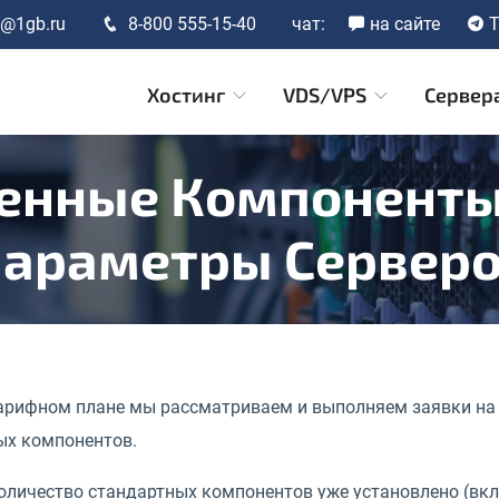
t@1gb.ru
8-800 555-15-40
чат:
на сайте
T
Хостинг
VDS/VPS
Сервер
енные Компоненты
араметры Сервер
арифном плане мы рассматриваем и выполняем заявки на 
ых компонентов.
оличество стандартных компонентов уже установлено (вкл