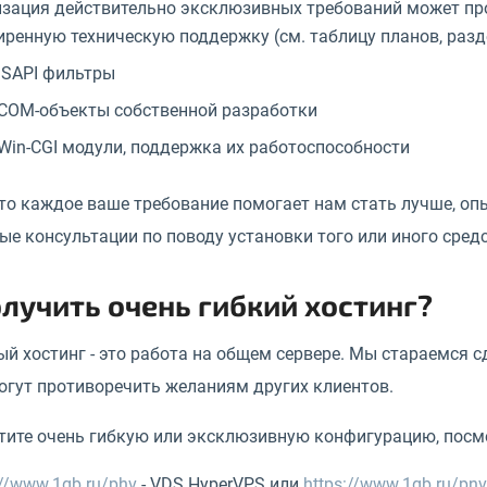
зация действительно эксклюзивных требований может пр
ренную техническую поддержку (см. таблицу планов, разде
ISAPI фильтры
COM-объекты собственной разработки
Win-CGI модули, поддержка их работоспособности
то каждое ваше требование помогает нам стать лучше, оп
е консультации по поводу установки того или иного средс
олучить очень гибкий хостинг?
й хостинг - это работа на общем сервере. Мы стараемся с
огут противоречить желаниям других клиентов.
отите очень гибкую или эксклюзивную конфигурацию, посм
://www.1gb.ru/phv
- VDS HyperVPS или
https://www.1gb.ru/pnv