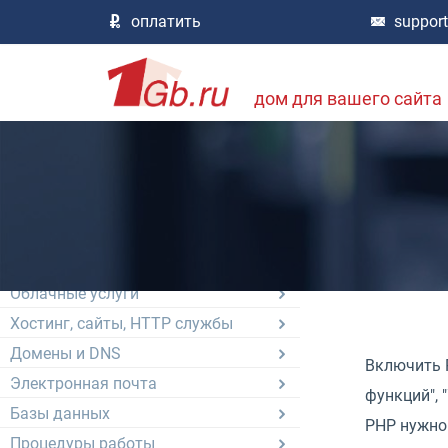
оплатить
suppor
Документация
О компании, сотрудничество
дом для вашего сайта
Документы, договор, отчетность
Цены и список услуг
Аренда физических серверов
Цифровой Дата-центр
Сервера VDS / VPS
Администрирование серверов
Облачные услуги
Хостинг, сайты, HTTP службы
Домены и DNS
Включить P
Электронная почта
функций", 
Базы данных
PHP нужно
Процедуры работы