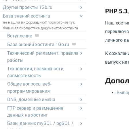
Другие проекты 1Gb.ru
PHP 5.3,
База знаний хостинга
не нашли информацию? посмотрите тут,
Наш хости
большая библиотека документов хостинга
переключат
Вступление
личного к
База знаний хостинга 1Gb.ru
Технический регламент, правила
К сожалени
работы
выпуск не 
Технологии, возможности,
совместимость
Допол
Общие вопросы веб-
программирования
Выбор
DNS, доменные имена
FTP сервер и размещение
данных на хостинг
Базы данных mySQL / pgSQL /