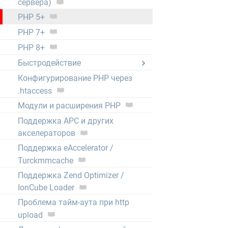
сервера)
PHP 5+
PHP 7+
PHP 8+
Быстродействие
Конфигурирование PHP через
.htaccess
Модули и расширения PHP
Поддержка APC и других
акселераторов
Поддержка eAccelerator /
Turckmmcache
Поддержка Zend Optimizer /
IonCube Loader
Проблема тайм-аута при http
upload