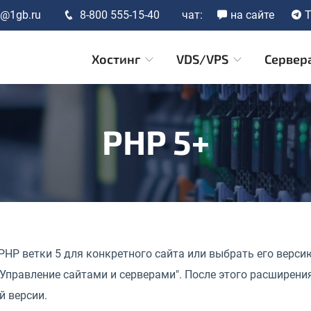
t@1gb.ru
8-800 555-15-40
чат:
на сайте
T
Хостинг
VDS/VPS
Сервер
PHP 5+
HP ветки 5 для конкретного сайта или выбрать его верси
"Управление сайтами и серверами". После этого расширения 
й версии.