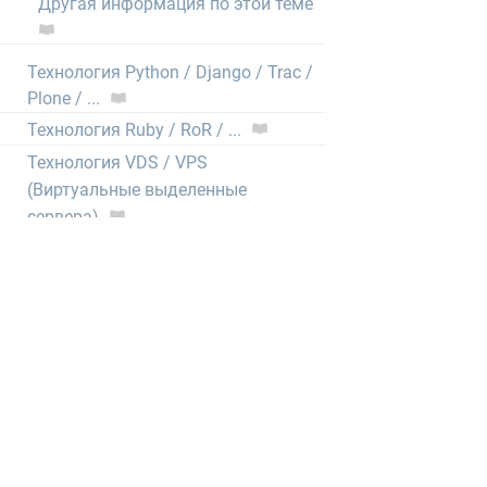
Другая информация по этой теме
Технология Python / Django / Trac /
Plone / ...
Технология Ruby / RoR / ...
Технология VDS / VPS
(Виртуальные выделенные
сервера)
Электронная почта
CRON (выполнение скриптов по
расписанию)
Нормативные документы
1GbWiki - Wiki нашего хостинга
тысячи статей от администраторов,
описывающих любые мелочи