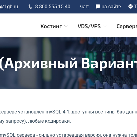
t@1gb.ru
8-800 555-15-40
чат:
на сайте
T
Хостинг
VDS/VPS
Сервер
(архивный Вариан
ервере установлен mySQL 4.1, доступны все типы баз данн
у запросу), любые кодировки.
 mySQL сервера - сильно устаревшая версия, она нужна тол