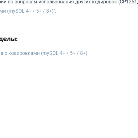
й по вопросам использования других кодировок (CP1251, U
и (mySQL 4+ / 5+ / 8+)
".
делы:
а с кодировками (mySQL 4+ / 5+ / 8+)