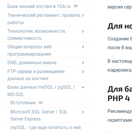
База знаний хостинга 1Gb.ru
версия сер
Технический регламент, правила
работы
Для н
Технологии, возможности,
совместимость
Создание 
Общие вопросы веб-
после 8 ма
программирования
В настоящ
DNS, доменные имена
кодировка
FTP сервер и размещение
данных на хостинг
Для б
Базы данных mySQL / pgSQL /
MS-SQL
PHP 4
Вступление
Рекоменду
Microsoft SQL Server / SQL
Server Express
скриптами 
mySQL - где еще почитать о ней