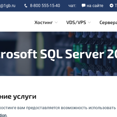
t@1gb.ru
8-800 555-15-40
чат:
на сайте
T
Хостинг
VDS/VPS
Сервер
rosoft SQL Server 
ние услуги
хостинге вам предоставляется возможность использовать
tion
.