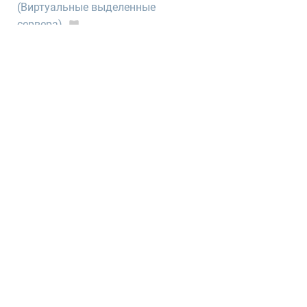
(Виртуальные выделенные
сервера)
Электронная почта
CRON (выполнение скриптов по
расписанию)
Нормативные документы
1GbWiki - Wiki нашего хостинга
тысячи статей от администраторов,
описывающих любые мелочи