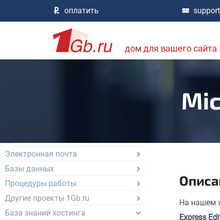
О компании, сотрудничество
оплатить
suppor
Документы, договор, отчетность
Цены и список услуг
дом для вашего сайта
Аренда физических серверов
Цифровой Дата-центр
Сервера VDS / VPS
Mic
Администрирование серверов
Облачные услуги
Хостинг, сайты, HTTP службы
Домены и DNS
Электронная почта
Базы данных
Описа
Процедуры работы
Другие проекты 1Gb.ru
На нашем 
База знаний хостинга
Express Edi