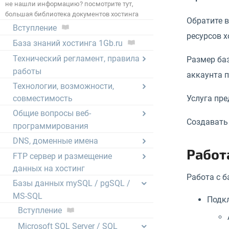
не нашли информацию? посмотрите тут,
большая библиотека документов хостинга
Обратите в
Вступление
ресурсов х
База знаний хостинга 1Gb.ru
Технический регламент, правила
Размер баз
работы
аккаунта п
Технологии, возможности,
совместимость
Услуга пре
Общие вопросы веб-
Создавать 
программирования
DNS, доменные имена
Работ
FTP сервер и размещение
данных на хостинг
Работа с 
Базы данных mySQL / pgSQL /
MS-SQL
Подкл
Вступление
Microsoft SQL Server / SQL