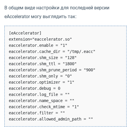
В общем виде настройки для последней версии
eAccelerator могу выглядить так:
[eAccelerator]

extension="eaccelerator.so"

eaccelerator.enable = "1"

eaccelerator.cache_dir = "/tmp/.eacc"

eaccelerator.shm_size = "128"

eaccelerator.shm_ttl = "1800"

eaccelerator.shm_prune_period = "900"

eaccelerator.shm_only = "0"

eaccelerator.optimizer = "1"

eaccelerator.debug = 0

eaccelerator.log_file = ""

eaccelerator.name_space = ""

eaccelerator.check_mtime = "1"

eaccelerator.filter = ""
