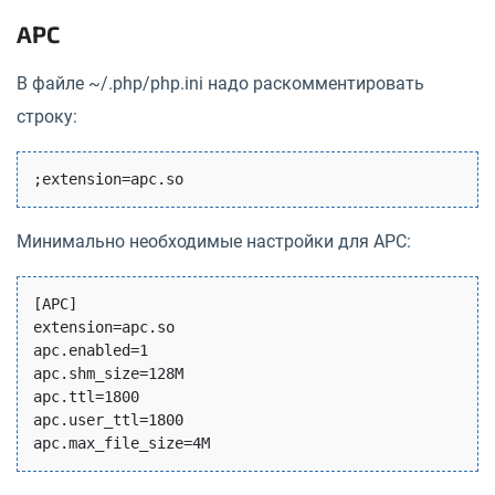
APC
В файле ~/.php/php.ini надо раскомментировать
строку:
Минимально необходимые настройки для APC:
[APC]

extension=apc.so

apc.enabled=1

apc.shm_size=128M

apc.ttl=1800

apc.user_ttl=1800
