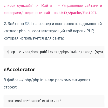
список функций/ -> [Сайты] -> /Управление сайтами и
.
серверами/ перевести сайт на
UNIX/Apache/FastCGI
2.
Зайти по
SSH
на сервер и скопировать в домашний
каталог php.ini, соответствующий той версии PHP,
которая используется для сайта:
$ cp -v /opt/hostpublic/etc/php$(awk '/exec/ {system
eAccelerator
В файле ~/.php/php.ini надо раскомментировать
строку: