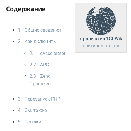
Содержание
1
Общие сведения
страница из 1GbWiki
2
Как включить
оригинал статьи
2.1
eAccelerator
2.2
APC
2.3
Zend
Optimizer+
3
Перезапуск PHP
4
См. также
5
Ссылки