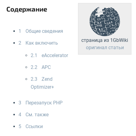
Содержание
1
Общие сведения
страница из 1GbWiki
2
Как включить
оригинал статьи
2.1
eAccelerator
2.2
APC
2.3
Zend
Optimizer+
3
Перезапуск PHP
4
См. также
5
Ссылки