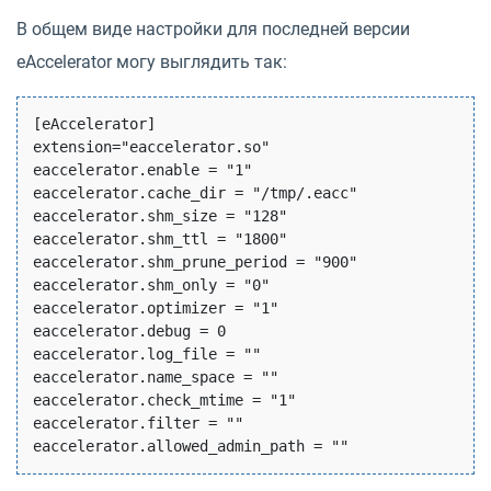
В общем виде настройки для последней версии
eAccelerator могу выглядить так:
[eAccelerator]

extension="eaccelerator.so"

eaccelerator.enable = "1"

eaccelerator.cache_dir = "/tmp/.eacc"

eaccelerator.shm_size = "128"

eaccelerator.shm_ttl = "1800"

eaccelerator.shm_prune_period = "900"

eaccelerator.shm_only = "0"

eaccelerator.optimizer = "1"

eaccelerator.debug = 0

eaccelerator.log_file = ""

eaccelerator.name_space = ""

eaccelerator.check_mtime = "1"

eaccelerator.filter = ""
