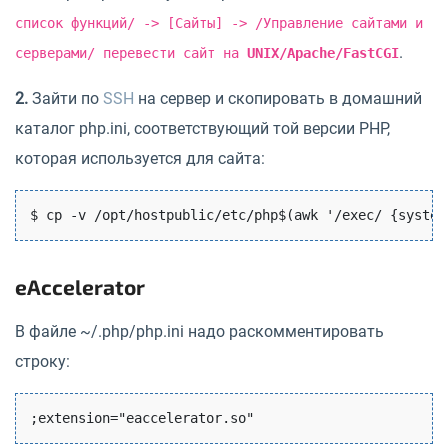
список функций/ -> [Сайты] -> /Управление сайтами и
.
серверами/ перевести сайт на
UNIX/Apache/FastCGI
2.
Зайти по
SSH
на сервер и скопировать в домашний
каталог php.ini, соответствующий той версии PHP,
которая используется для сайта:
$ cp -v /opt/hostpublic/etc/php$(awk '/exec/ {system
eAccelerator
В файле ~/.php/php.ini надо раскомментировать
строку: