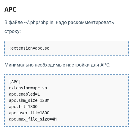
APC
В файле ~/.php/php.ini надо раскомментировать
строку:
Минимально необходимые настройки для APC:
[APC]

extension=apc.so

apc.enabled=1

apc.shm_size=128M

apc.ttl=1800

apc.user_ttl=1800
