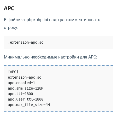
APC
В файле ~/.php/php.ini надо раскомментировать
строку:
Минимально необходимые настройки для APC:
[APC]

extension=apc.so

apc.enabled=1

apc.shm_size=128M

apc.ttl=1800

apc.user_ttl=1800
