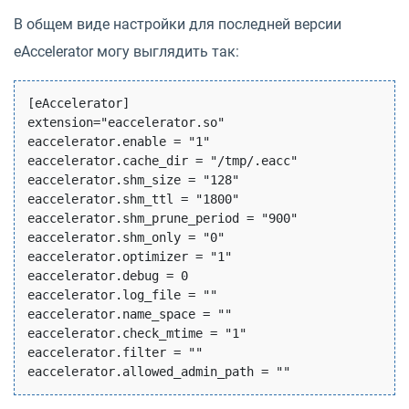
В общем виде настройки для последней версии
eAccelerator могу выглядить так:
[eAccelerator]

extension="eaccelerator.so"

eaccelerator.enable = "1"

eaccelerator.cache_dir = "/tmp/.eacc"

eaccelerator.shm_size = "128"

eaccelerator.shm_ttl = "1800"

eaccelerator.shm_prune_period = "900"

eaccelerator.shm_only = "0"

eaccelerator.optimizer = "1"

eaccelerator.debug = 0

eaccelerator.log_file = ""

eaccelerator.name_space = ""

eaccelerator.check_mtime = "1"

eaccelerator.filter = ""
