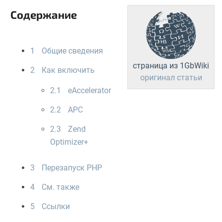
Содержание
1
Общие сведения
страница из 1GbWiki
2
Как включить
оригинал статьи
2.1
eAccelerator
2.2
APC
2.3
Zend
Optimizer+
3
Перезапуск PHP
4
См. также
5
Ссылки