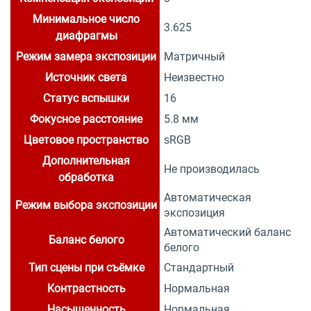
Минимальное число
3.625
диафрагмы
Режим замера экспозиции
Матричный
Источник света
Неизвестно
Статус вспышки
16
Фокусное расстояние
5.8 мм
Цветовое пространство
sRGB
Дополнительная
Не производилась
обработка
Автоматическая
Режим выбора экспозиции
экспозиция
Автоматический баланс
Баланс белого
белого
Тип сцены при съёмке
Стандартный
Контрастность
Нормальная
Насыщенность
Нормальная