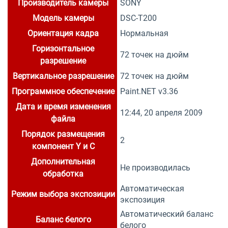
Производитель камеры
SONY
Модель камеры
DSC-T200
Ориентация кадра
Нормальная
Горизонтальное
72 точек на дюйм
разрешение
Вертикальное разрешение
72 точек на дюйм
Программное обеспечение
Paint.NET v3.36
Дата и время изменения
12:44, 20 апреля 2009
файла
Порядок размещения
2
компонент Y и C
Дополнительная
Не производилась
обработка
Автоматическая
Режим выбора экспозиции
экспозиция
Автоматический баланс
Баланс белого
белого