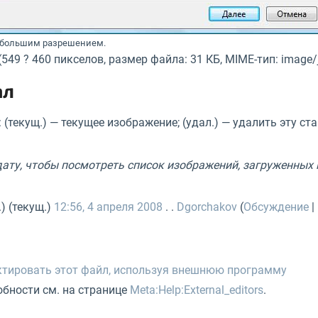
с большим разрешением.
(549 ? 460 пикселов, размер файла: 31 КБ, MIME-тип: image/
ал
 (текущ.) — текущее изображение; (удал.) — удалить эту ст
ату, чтобы посмотреть список изображений, загруженных н
.) (текущ.)
12:56, 4 апреля 2008
. .
Dgorchakov
(
Обсуждение
|
тировать этот файл, используя внешнюю программу
бности см. на странице
Meta:Help:External_editors
.