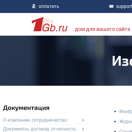
оплатить
suppor
дом для вашего сайта
Из
Документация
Изоб
О компании, сотрудничество
Журн
Документы, договор, отчетность
Ссыл