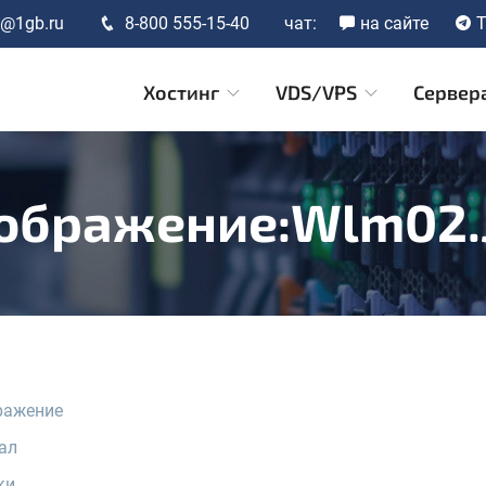
t@1gb.ru
8-800 555-15-40
чат:
на сайте
T
Хостинг
VDS/VPS
Сервер
ображение:Wlm02.
ражение
ал
ки