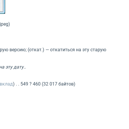
jpeg)
арую версию; (откат.) — откатиться на эту старую
а эту дату.
.
вклад
) . . 549 ? 460 (32 017 байтов)