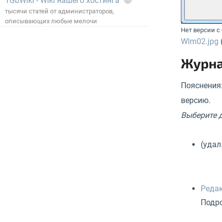
1GbWiki - Wiki нашего хостинга
тысячи статей от администраторов,
описывающих любые мелочи
Нет версии 
Wlm02.jpg
Журн
Пояснения:
версию.
Выберите д
(удал
Редак
Подро