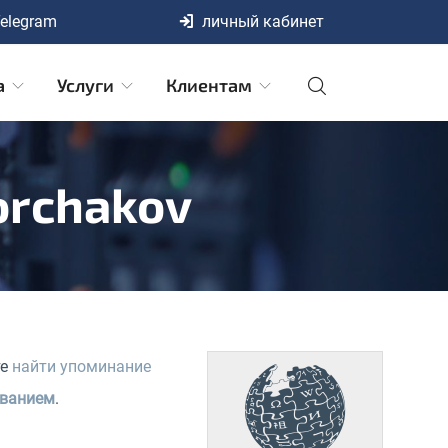
elegram
личный кабинет
а
Услуги
Клиентам
orchakov
те
найти упоминание
званием
.