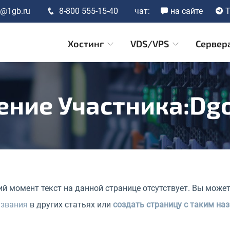
t@1gb.ru
8-800 555-15-40
чат:
на сайте
T
Хостинг
VDS/VPS
Сервер
ние Участника:Dg
й момент текст на данной странице отсутствует. Вы може
азвания
в других статьях или
создать страницу с таким на