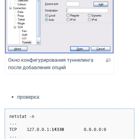
Окно конфигурирования туннелинга
после добавления опций
проверка:
netstat -n

...

TCP    127.0.0.1:
14330
        0.0.0.0:0              