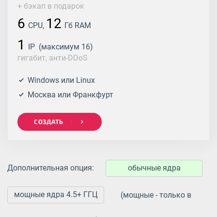
+ бэкап в подарок
6
12
CPU,
Гб RAM
1
IP (максимум 16)
гигабит, анти-DDoS
Windows или Linux
Москва или Франкфурт
СОЗДАТЬ
Дополнительная опция:
обычные ядра
мощные ядра 4.5+ ГГЦ
(мощные - только в