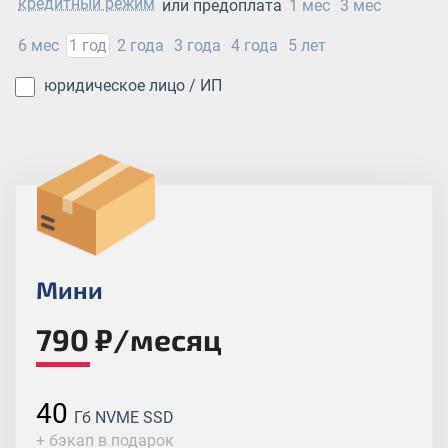
кредитный режим
или предоплата
1 мес
3 мес
6 мес
1 год
2 года
3 года
4 года
5 лет
юридическое лицо / ИП
Мини
790 ₽/месяц
40
Гб NVME SSD
+ бэкап в подарок