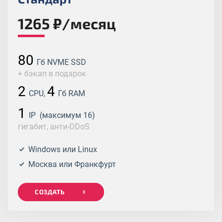
1265 ₽/месяц
80
Гб NVME SSD
+ бэкап в подарок
2
4
CPU,
Гб RAM
1
IP (максимум 16)
гигабит, анти-DDoS
Windows или Linux
Москва или Франкфурт
СОЗДАТЬ