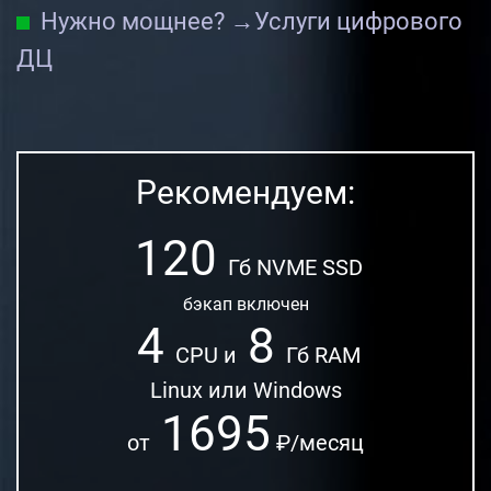
Нужно мощнее? →
Услуги цифрового
ДЦ
Рекомендуем:
120
Гб NVME SSD
бэкап включен
4
8
CPU и
Гб RAM
Linux или Windows
1695
от
₽/месяц