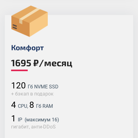
Комфорт
1695 ₽/месяц
120
Гб NVME SSD
+ бэкап в подарок
4
8
CPU,
Гб RAM
1
IP (максимум 16)
гигабит, анти-DDoS