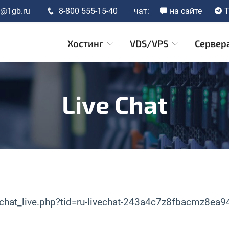
t@1gb.ru
8-800 555-15-40
чат:
на сайте
T
Хостинг
VDS/VPS
Сервер
Live Chat
_chat_live.php?tid=ru-livechat-243a4c7z8fbacmz8ea