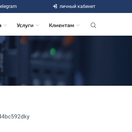
elegram
личный кабинет
а
Услуги
Клиентам
944bc592dky