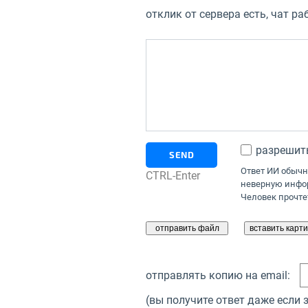
отклик от сервера есть, чат ра
разрешить
SEND
Ответ ИИ обычн
CTRL-Enter
неверную инфор
Человек прочтет
отправлять копию на email:
(вы получите ответ даже если 