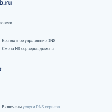
b.ru
ловека.
Бесплатное управление DNS
Смена NS серверов домена
е
Включены
услуги DNS сервера