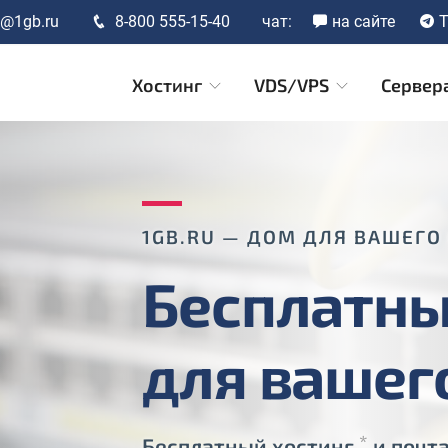
t@1gb.ru
8-800 555-15-40
чат:
на сайте
T
Хостинг
VDS/VPS
Сервер
1GB.RU — ДОМ ДЛЯ ВАШЕГО
Бесплатны
для вашег
*
Бесплатный хостинг
и почта