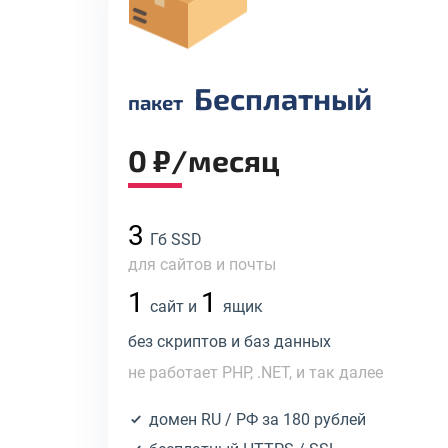
Бесплатный
пакет
0 ₽/месяц
3
Гб SSD
для сайтов и почты
1
1
сайт и
ящик
без скриптов и баз данных
не работает PHP, .NET, и так далее
домен RU / РФ за 180 рублей