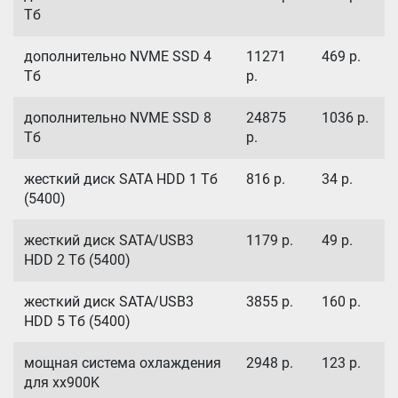
Тб
дополнительно NVME SSD 4
11271
469
р.
Тб
р.
дополнительно NVME SSD 8
24875
1036
р.
Тб
р.
жесткий диск SATA HDD 1 Тб
816
р.
34
р.
(5400)
жесткий диск SATA/USB3
1179
р.
49
р.
HDD 2 Тб (5400)
жесткий диск SATA/USB3
3855
р.
160
р.
HDD 5 Тб (5400)
мощная система охлаждения
2948
р.
123
р.
для xx900K