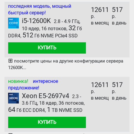
последняя модель, мощный
12611
517
быстрый сервер!
р.
р.
i5-12600K
2.8 - 4.9 ГГц,
в месяц
в день
32
10 ядер, 16 потоков,
Гб
512
DDR4,
Гб NVME PCIe4 SSD
КУПИТЬ
⊞
посмотрите цены на другие конфигурации сервера
12600K...
новинка!
интересное
12611
517
предложение!
р.
р.
Xeon E5-2697v4
2.3 -
в месяц
в день
3.6 ГГц, 18 ядер, 36 потоков,
64
1
Гб ECC DDR4,
TB NVME SSD
КУПИТЬ