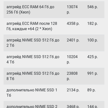
апгрейд ECC RAM 64 Гб до
13074
546
р.
256 Гб (Xeon)
р.
апгрейд ECC RAM после 128
4358
р.
182
р.
Гб, каждые +64 (2 * Xeon)
апгрейд NVME SSD 512 Гб до
2401
р.
100
р.
2 Тб
апгрейд NVME SSD 512 Гб до
10204
425
р.
4 Тб
р.
апгрейд NVME SSD 512 Гб до
23808
991
р.
8 Тб
р.
дополнительно NVME SSD 1
2134
р.
89
р.
Тб
дополнительно NVME SSD 2
3468
р.
144
р.