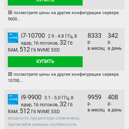
⊞
посмотрите цены на другие конфигурации сервера
9600...
i7-10700
8333
342
2.9 - 4.8 ГГц, 8
32
р.
р.
ядер, 16 потоков,
Гб
в месяц
в день
512
RAM,
Гб NVME SSD
КУПИТЬ
⊞
посмотрите цены на другие конфигурации сервера
10700...
i9-9900
9959
408
3.1 - 5.0 ГГц, 8
32
р.
р.
ядер, 16 потоков,
Гб
в месяц
в день
512
RAM,
Гб NVME SSD
мощность процессора ограничена,
прочитайте важные особенности