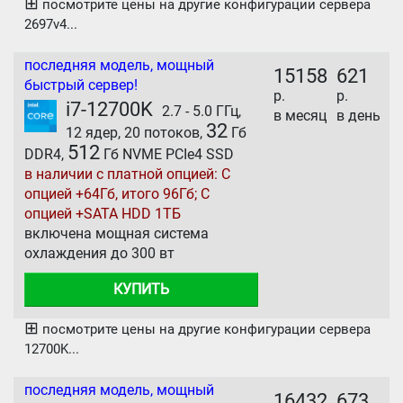
⊞
посмотрите цены на другие конфигурации сервера
2697v4...
последняя модель, мощный
15158
621
быстрый сервер!
р.
р.
i7-12700K
2.7 - 5.0 ГГц,
в месяц
в день
32
12 ядер, 20 потоков,
Гб
512
DDR4,
Гб NVME PCIe4 SSD
в наличии с платной опцией: С
опцией +64Гб, итого 96Гб; С
опцией +SATA HDD 1ТБ
включена мощная система
охлаждения до 300 вт
КУПИТЬ
⊞
посмотрите цены на другие конфигурации сервера
12700K...
последняя модель, мощный
16432
673