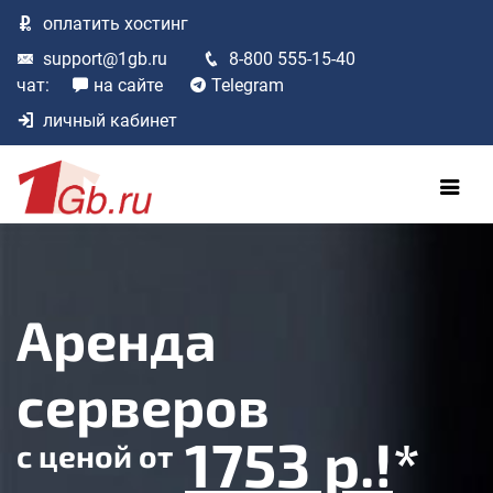
оплатить
хостинг
support@1gb.ru
8-800 555-15-40
чат:
на сайте
Telegram
личный кабинет
Аренда
серверов
1753 р.!
*
с ценой
от