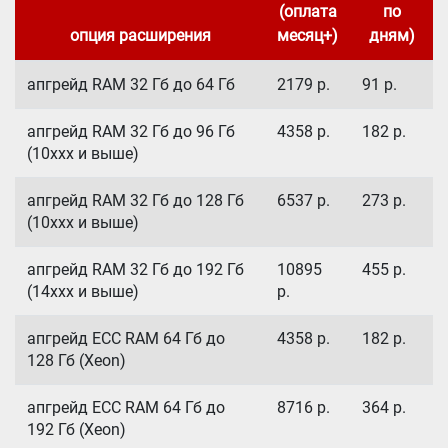
(оплата
по
опция расширения
месяц+)
дням)
апгрейд RAM 32 Гб до 64 Гб
2179
р.
91
р.
апгрейд RAM 32 Гб до 96 Гб
4358
р.
182
р.
(10xxx и выше)
апгрейд RAM 32 Гб до 128 Гб
6537
р.
273
р.
(10xxx и выше)
апгрейд RAM 32 Гб до 192 Гб
10895
455
р.
(14xxx и выше)
р.
апгрейд ECC RAM 64 Гб до
4358
р.
182
р.
128 Гб (Xeon)
апгрейд ECC RAM 64 Гб до
8716
р.
364
р.
192 Гб (Xeon)