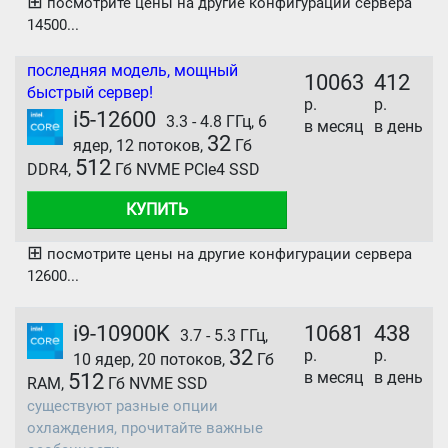
⊞
посмотрите цены на другие конфигурации сервера
14500...
последняя модель, мощный
10063
412
быстрый сервер!
р.
р.
i5-12600
3.3 - 4.8 ГГц, 6
в месяц
в день
32
ядер, 12 потоков,
Гб
512
DDR4,
Гб NVME PCIe4 SSD
КУПИТЬ
⊞
посмотрите цены на другие конфигурации сервера
12600...
i9-10900K
10681
438
3.7 - 5.3 ГГц,
32
р.
р.
10 ядер, 20 потоков,
Гб
в месяц
в день
512
RAM,
Гб NVME SSD
существуют разные опции
охлаждения, прочитайте важные