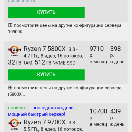
особенности
КУПИТЬ
⊞
посмотрите цены на другие конфигурации сервера
10900K...
Ryzen 7 5800X
9710
398
3.8 -
р.
р.
4.7 ГГц, 8 ядер, 16 потоков,
32
512
в месяц
в день
Гб RAM,
Гб NVME SSD
КУПИТЬ
⊞
посмотрите цены на другие конфигурации сервера
r5800X...
новинка!
последняя модель,
10700
439
мощный быстрый сервер!
р.
р.
Ryzen 7 9700X
3.8 -
в месяц
в день
5.5 ГГц, 8 ядер, 16 потоков,