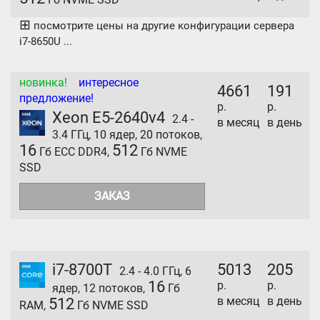
⊞
посмотрите цены на другие конфигурации сервера
i7-8650U ...
новинка!
интересное
4661
191
предложение!
р.
р.
Xeon E5-2640v4
2.4 -
в месяц
в день
3.4 ГГц, 10 ядер, 20 потоков,
16
512
Гб ECC DDR4,
Гб NVME
SSD
ЗАКАЗ
i7-8700T
5013
205
2.4 - 4.0 ГГц, 6
16
р.
р.
ядер, 12 потоков,
Гб
в месяц
в день
512
RAM,
Гб NVME SSD