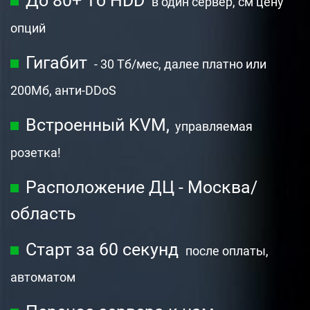
До 80+ Тб HDD
в один сервер, см цену
опций
Гигабит
- 30 Тб/мес, далее платно или
200Мб,
анти-DDoS
Встроенный KVM,
управляемая
розетка!
Расположение ДЦ - Москва/
область
Старт за 60 секунд
после оплаты,
автоматом