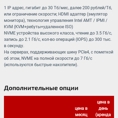
1 IP адрес, гигабит до 30 Тб/мес, далее 200 рублей/Тб,
или ограничение скорости; HDMI адаптер (эмулятор
монитора), технология управления Intel AMT / IPMI /
KVM (KVM+ребуты+удаленное ISO)
NVME устройства высокого класса, чтение до 3.5 Гб/с,
запись до 2.1 Гб/с, кол-во операций (IOPS) до 300 тыс.
в секунду.
На серверах, поддерживающих шину PCIe4, с пометкой
об этом, NVME на полной скорости до 7 Гб/с
(используются быстрые накопители).
Дополнительные опции
цена в
цена в
день
месяц
(аренда