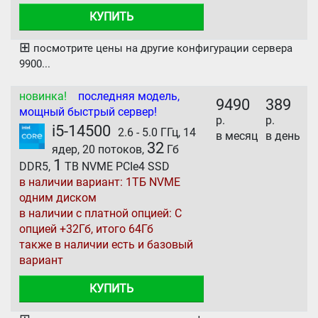
КУПИТЬ
⊞
посмотрите цены на другие конфигурации сервера
9900...
новинка!
последняя модель,
9490
389
мощный быстрый сервер!
р.
р.
i5-14500
2.6 - 5.0 ГГц, 14
в месяц
в день
32
ядер, 20 потоков,
Гб
1
DDR5,
TB NVME PCIe4 SSD
в наличии вариант: 1ТБ NVME
одним диском
в наличии с платной опцией: С
опцией +32Гб, итого 64Гб
также в наличии есть и базовый
вариант
КУПИТЬ