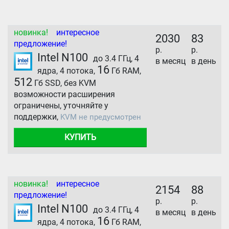
новинка!
интересное
2030
83
предложение!
р.
р.
Intel N100
до 3.4 ГГц, 4
в месяц
в день
16
ядра, 4 потока,
Гб RAM,
512
Гб SSD, без KVM
возможности расширения
ограничены, уточняйте у
поддержки,
KVM не предусмотрен
КУПИТЬ
новинка!
интересное
2154
88
предложение!
р.
р.
Intel N100
до 3.4 ГГц, 4
в месяц
в день
16
ядра, 4 потока,
Гб RAM,