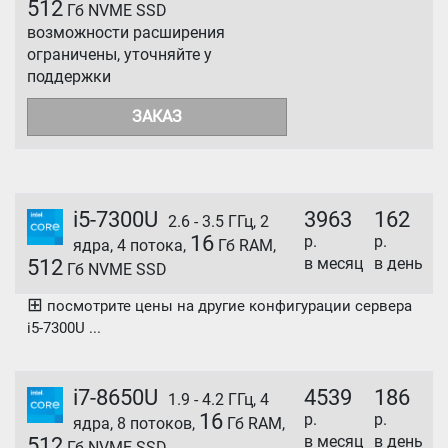
512
Гб NVME SSD
возможности расширения
ограничены, уточняйте у
поддержки
ЗАКАЗ
i5-7300U
3963
162
2.6 - 3.5 ГГц, 2
16
р.
р.
ядра, 4 потока,
Гб RAM,
в месяц
в день
512
Гб NVME SSD
⊞
посмотрите цены на другие конфигурации сервера
i5-7300U ...
i7-8650U
4539
186
1.9 - 4.2 ГГц, 4
16
р.
р.
ядра, 8 потоков,
Гб RAM,
в месяц
в день
512
Гб NVME SSD