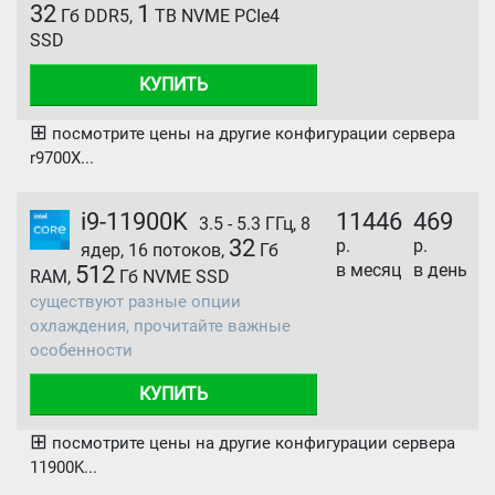
32
1
Гб DDR5,
TB NVME PCIe4
SSD
КУПИТЬ
⊞
посмотрите цены на другие конфигурации сервера
r9700X...
i9-11900K
11446
469
3.5 - 5.3 ГГц, 8
32
р.
р.
ядер, 16 потоков,
Гб
в месяц
в день
512
RAM,
Гб NVME SSD
существуют разные опции
охлаждения, прочитайте важные
особенности
КУПИТЬ
⊞
посмотрите цены на другие конфигурации сервера
11900K...