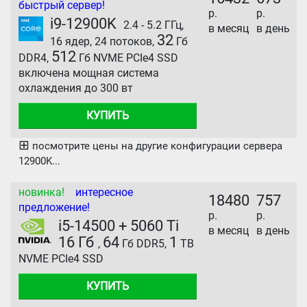
быстрый сервер!
р.
р.
i9-12900K
2.4 - 5.2 ГГц,
в месяц
в день
32
16 ядер, 24 потоков,
Гб
512
DDR4,
Гб NVME PCIe4 SSD
включена мощная система
охлаждения до 300 вт
КУПИТЬ
⊞
посмотрите цены на другие конфигурации сервера
12900K...
новинка!
интересное
18480
757
предложение!
р.
р.
i5-14500 + 5060 Ti
в месяц
в день
16 Гб
64
1
,
Гб DDR5,
TB
NVME PCIe4 SSD
КУПИТЬ