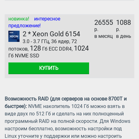
новинка!
интересное
26555
1088
предложение!
р.
р.
2 * Xeon Gold 6154
в месяц
в день
3.0 - 3.7 ГГц, 36 ядер, 72
128
1024
потоков,
Гб ECC DDR4,
Гб NVME SSD
КУПИТЬ
Возможность RAID (для серверов на основе 8700T и
быстрее):
NVME накопитель 1024 Гб можно взять в
виде двух по 512 Гб и сделать на них полноценный
программный RAID на полной скорости. Для Windows
настроим бесплатно, возможность настройки под
Linux уточните у поддержки или можно настроить