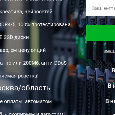
 креатива, нейросетей
DDR4/5, 100% протестирована
 SSD диски
вер, см цену опций
смотр
латно или 200Мб,
анти-DDoS
В
яемая розетка!
В 
осква/область
В н
е оплаты, автоматом
м
-
скопируем и запустим!