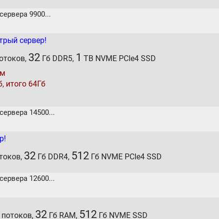
ервера 9900...
рый сервер!
32
1
 потоков,
Гб DDR5,
TB NVME PCIe4 SSD
ом
, итого 64Гб
ервера 14500...
р!
32
512
отоков,
Гб DDR4,
Гб NVME PCIe4 SSD
ервера 12600...
32
512
0 потоков,
Гб RAM,
Гб NVME SSD