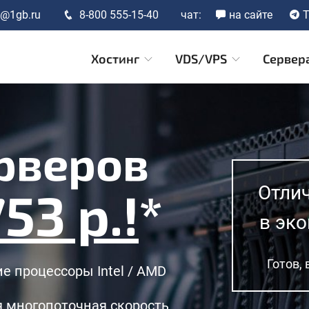
t@1gb.ru
8-800 555-15-40
чат:
на сайте
T
Хостинг
VDS/VPS
Сервер
рверов
Отли
53 р.!
*
в эк
Готов,
е процессоры Intel / AMD
 многопоточная скорость