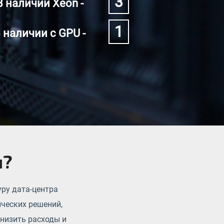
3
В наличии Xeon -
1
 наличии с GPU -
ы?
уру дата-центра
ческих решений,
снизить расходы и