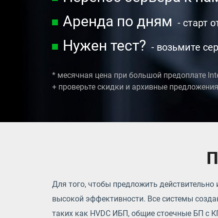
Аренда по дням
- старт 
Нужен тест?
- возьмите сер
* месячная цена при большой предоплате
In
+ проверьте скидки и архивные предложения
П
Для того, чтобы предложить действительно 
высокой эффективности. Все системы созда
таких как HVDC ИБП, общие стоечные БП с К