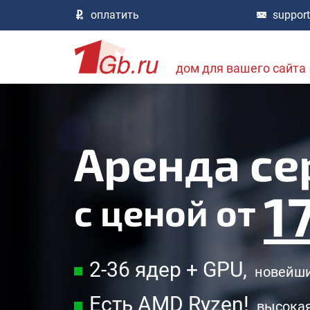
оплатить
suppor
дом для вашего сайта
Аренда се
17
с ценой
от
2-36 ядер + GPU,
новейши
Есть AMD Ryzen!
высокая