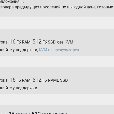
едложения →
сервера предыдущих поколений по выгодной цене, готовые 
16
512
тока,
Гб RAM,
Гб SSD, без KVM
чняйте у поддержки,
KVM не предусмотрен
16
512
тока,
Гб RAM,
Гб NVME SSD
чняйте у поддержки