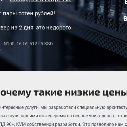
от пары сотен рублей!
В
вер на 2 дня, это недорого
tel N100, 16 Гб, 512 Гб SSD
!
очему такие низкие цен
интересные услуги, мы разработали специальную архитект
ны с нуля нашими инженерами на основе уникальных техни
ПД 90+, KVM собственной разработки. Это позволило нам 