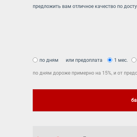
предложить вам отличное качество по досту
по дням
или предоплата
1 мес.
по дням дороже примерно на 15%, и от предо
ба