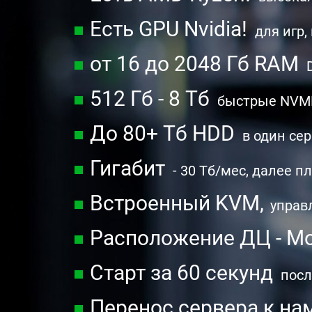
Есть GPU Nvidia!
для игр,
от 16 до 2048 Гб RAM
512 Гб - 8 Тб
быстрые NVME
До 80+ Тб HDD
в один сер
Гигабит
- 30 Тб/мес, далее п
Встроенный KVM,
управл
Расположение ДЦ - М
Старт за 60 секунд
посл
Перенос сервера к на