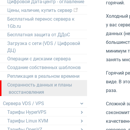
Цифровой Дата-центр - оглавление
горячий.
Цены, наличие, купить сервер
Холодный р
Бесплатный перенос сервера к
у вас серв
1Gb.ru
данных (не
Бесплатная защита от ДДоС
большинств
Загрузка с сети (VDS / Цифровой
ДЦ)
минимум то
Операции с дисками сервера
занять мно
Создание собственных шаблонов
Горячий ре
Репликация в реальном времени
виде. В эт
Сохранность данных и планы
раза.
восстановления
Сервера VDS / VPS
Сложной за
Тарифы HyperVPS
сэкономить
Тарифы Linux KVM
качественн
Тарифы OpenVZ
серверов, 