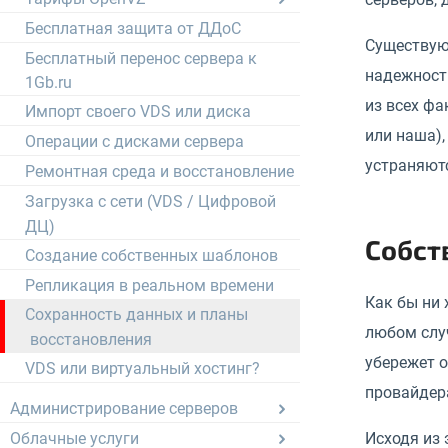
Бесплатная защита от ДДоС
Существую
Бесплатный перенос сервера к
надежность
1Gb.ru
из всех фа
Импорт своего VDS или диска
или наша),
Операции с дисками сервера
устраняютс
Ремонтная среда и восстановление
Загрузка с сети (VDS / Цифровой
ДЦ)
Собст
Создание собственных шаблонов
Репликация в реальном времени
Как бы ни
Сохранность данных и планы
любом случ
восстановления
убережет о
VDS или виртуальный хостинг?
провайдера
Администрирование серверов
Исходя из 
Облачные услуги