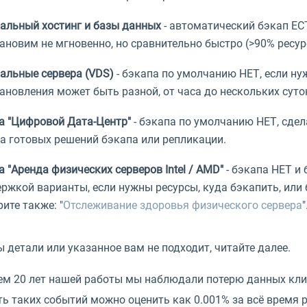
альный хостинг и базы данных
- автоматический бэкап ЕСТ
ановим не мгновенно, но сравнительно быстро (>90% ресурс
альные сервера (VDS)
- бэкапа по умолчанию НЕТ, если ну
ановления может быть разной, от часа до нескольких суто
а "Цифровой Дата-Центр"
- бэкапа по умолчанию НЕТ, сдел
а готовых решений бэкапа или репликации.
а "Аренда физических серверов Intel / AMD"
- бэкапа НЕТ и 
ржкой варианты, если нужны ресурсы, куда бэкапить, или
ите также: "
Отслеживание здоровья физического сервера
"
 детали или указанное вам не подходит, читайте далее.
чем 20 лет нашей работы мы наблюдали потерю данных кли
ь таких событий можно оценить как 0.001% за всё время 