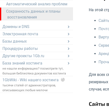
Автоматический анализ проблем
На этой ст
Сохранность данных и планы
восстановления
Сайты
Домены и DNS
Почто
Электронная почта
Вирту
Базы данных
Серве
Процедуры работы
Аренд
Другие проекты 1Gb.ru
Прочи
База знаний хостинга
не нашли информацию? посмотрите тут,
большая библиотека документов хостинга
Для всех с
1GbWiki - Wiki нашего хостинга
резервных 
тысячи статей от администраторов,
случае, ес
описывающих любые мелочи
Сайты в