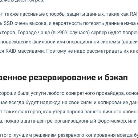
т также пассивные способы защиты данных, такие как RAI
 SSD очень высока, и вероятность потерять данные из-за
кторов. Гораздо чаще (в >90% случаев) сервер будет пов
 повреждение файловой или операционной системы (вашей 
я RAID массивами. Поэтому не надо рассматривать их как
венное резервирование и бэкап
 хороши были услуги любого конкретного провайдера, осн
ае всегда будет надежда на свои силы и копирование дан
т таких факторов, как утеря пароля вашего личного кабин
, пожар в дата-центре, организационный форс-мажор, или 
этого, лучшим решением резервного копирования всегда бу