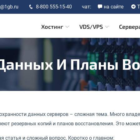
t@1gb.ru
8-800 555-15-40
чат:
на сайте
T
Хостинг
VDS/VPS
Сервер
Данных И Планы В
сохранности данных серверов – сложная тема. Много влад
меют резервных копий и планов восстановления. Это може
я статья и сложный вопрос. Коротко о главном: