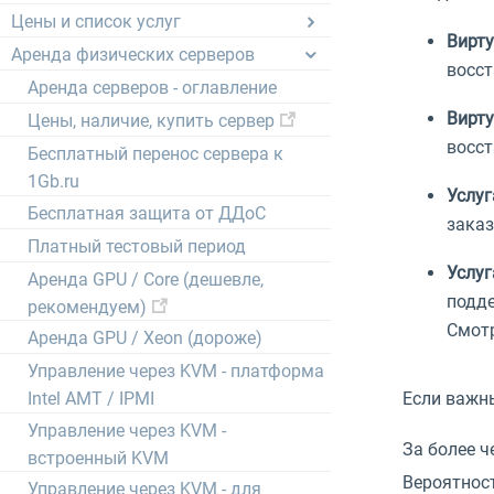
Цены и список услуг
Вирту
Аренда физических серверов
восст
Аренда серверов - оглавление
Вирту
Цены, наличие, купить сервер
восст
Бесплатный перенос сервера к
1Gb.ru
Услуг
Бесплатная защита от ДДоС
заказ
Платный тестовый период
Услуг
Аренда GPU / Core (дешевле,
подде
рекомендуем)
Смотр
Аренда GPU / Xeon (дороже)
Управление через KVM - платформа
Intel AMT / IPMI
Если важны
Управление через KVM -
За более 
встроенный KVM
Вероятност
Управление через KVM - для