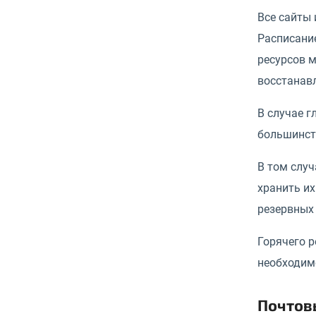
Все сайты 
Расписани
ресурсов 
восстанав
В случае г
большинств
В том случ
хранить их
резервных 
Горячего р
необходим
Почтов