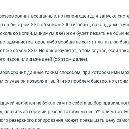
езерв хранит все данные, но непригоден для запуска сист
ер на быстром SSD объемом 200 гигабайт, бэкап, даже с у
сколько копий, минимум две) и он будет лежать на обычно
о администраторов либо вообще не хотят платить за бэкап
т же объем SSD. Но как результат, в том случае, если так
го часов или даже дней (об этом далее).
зерв хранит данные таким способом, при котором ими мож
ом случае он позволяет выйти из проблем быстро, но стои
дачей является не бэкап сам по себе, а выбор правильног
, платить за горячий резерв готовы менее 5% клиентов. Н
ого резервного копирования может превышать цену самого
даже в десятки раз.