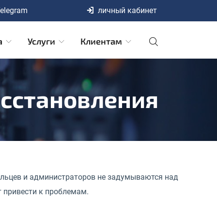
elegram
личный кабинет
а
Услуги
Клиентам
осстановления
ельцев и администраторов не задумываются над
т привести к проблемам.