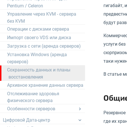
гигабайт, 
Pentium / Celeron
Управление через KVM - сервера
предвестни
без KVM
будут разв
Операции с дисками сервера
Коммерчес
Импорт своего VDS или диска
услуги без
Загрузка с сети (аренда серверов)
сюрпризом.
Установка Windows (аренда
таки нужен
серверов)
Сохранность данных и планы
В статье м
восстановления
Архивное хранение данных сервера
Отслеживание здоровья
Общие
физического сервера
Особенности серверов
Резервное 
Цифровой Дата-центр
где их хра