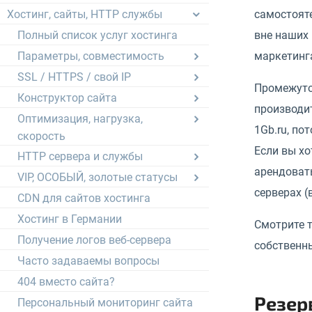
самостоят
Хостинг, сайты, HTTP службы
вне наших 
Полный список услуг хостинга
маркетинга
Параметры, совместимость
SSL / HTTPS / свой IP
Промежуточ
Конструктор сайта
производит
Оптимизация, нагрузка,
1Gb.ru, по
скорость
Если вы хо
HTTP сервера и службы
арендовать
VIP, ОСОБЫЙ, золотые статусы
серверах (
CDN для сайтов хостинга
Хостинг в Германии
Смотрите т
Получение логов веб-сервера
собственн
Часто задаваемы вопросы
404 вместо сайта?
Резер
Персональный мониторинг сайта