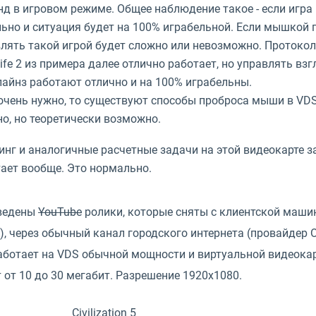
д в игровом режиме. Общее наблюдение такое - если игра
ьно и ситуация будет на 100% играбельной. Если мышкой 
лять такой игрой будет сложно или невозможно. Протокол
Life 2 из примера далее отлично работает, но управлять в
айнз работают отлично и на 100% играбельны.
очень нужно, то существуют способы проброса мыши в VDS 
о, но теоретически возможно.
нг и аналогичные расчетные задачи на этой видеокарте за
ает вообще. Это нормально.
ведены
YouTube
ролики, которые сняты с клиентской маши
, через обычный канал городского интернета (провайдер О
работает на VDS обычной мощности и виртуальной видеока
 от 10 до 30 мегабит. Разрешение 1920x1080.
Civilization 5