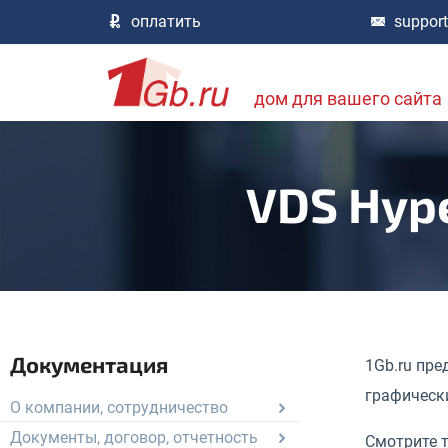
оплатить
suppor
дом для вашего сайта
VDS Hype
Документация
1Gb.ru пр
графическ
О компании, сотрудничество
Документы, договор, отчетность
Смотрите 