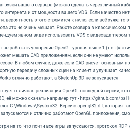
агрузки вашего сервера (можно сделать через личный каби
о интернета и от мощности вашего VDS. Если качество инт
и, вероятность этого стремится к нулю, если всё хуже, то 
опа это не очень мешает. Работе сервера в классическом
ендуем явном виде использовать VDS с видеоадаптером т
 не работать ускорение OpenGL уровня выше 1 (т.е. факти
ожет мешать CAD приложениям, если они не умеют использ
ссоре. В любом случае, даже если CAD рисует основным п
ртную передачу сложных сцен на клиент и улучшает качес
Works отлично работают
, а SketchUp 3D не запускается
.
твует отличная реализация OpenGL последней версии, кот
D, её можно скачать например тут - https://github.com/pal1
алог C:\Windows\System32. Версию opengl32.dll, которая т
 запускаются и отлично работают OpenGL приложения, смот
тря на то, что почти все игры запускаются, протокол RD