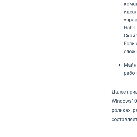
коман
идеал
управ
Half 
Скайл
Если 
сложн
Майни
работ
Далее при
Windows10)
роликах, 
составляет