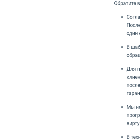
Обратите в
Согла
После
один 
В шаб
обращ
Для п
клиен
после
гаран
Мы не
прогр
вирту
В тех