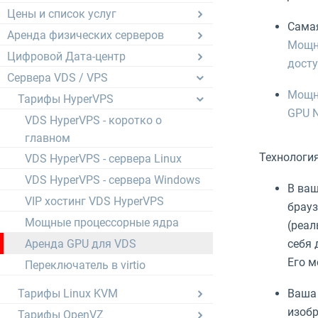
Цены и список услуг
Самая
Аренда физических серверов
Мощны
Цифровой Дата-центр
досту
Сервера VDS / VPS
Мощны
Тарифы HyperVPS
GPU N
VDS HyperVPS - коротко о
главном
Технология
VDS HyperVPS - сервера Linux
VDS HyperVPS - сервера Windows
В ваш
VIP хостинг VDS HyperVPS
брауз
Мощные процессорные ядра
(реал
Аренда GPU для VDS
себя 
Его м
Переключатель в virtio
Тарифы Linux KVM
Ваша 
изобр
Тарифы OpenVZ