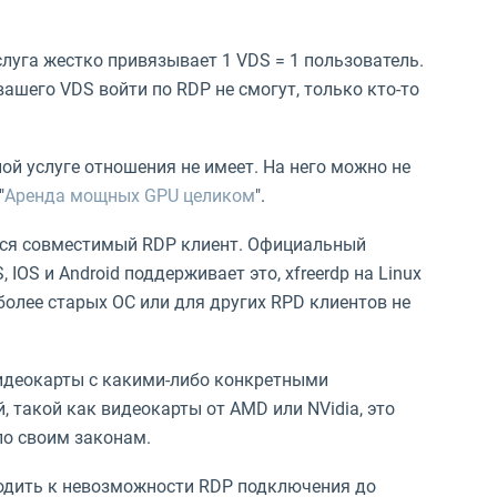
луга жестко привязывает 1 VDS = 1 пользователь.
ашего VDS войти по RDP не смогут, только кто-то
ной услуге отношения не имеет. На него можно не
"
Аренда мощных GPU целиком
".
тся совместимый RDP клиент. Официальный
IOS и Android поддерживает это, xfreerdp на Linux
более старых ОС или для других RPD клиентов не
идеокарты с какими-либо конкретными
 такой как видеокарты от AMD или NVidia, это
по своим законам.
водить к невозможности RDP подключения до