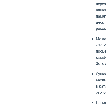
перез
вашег
памят
дескт
реком
Может
Это м
проце
комфо
Solid
Сущес
Mesa3
в кат
этого
Несмо