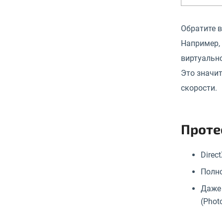
Обратите 
Например, 
виртуально
Это значит
скорости.
Проте
Direc
Полно
Даже 
(Photo