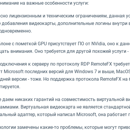
нимание на важные особенности услуги:
сно лицензионным и техническим ограничениям, данная ус
 добавления видеокарты, дополнительные логины внутри в
одновременно.
лоне с пометкой GPU присутствует ПО от NVidia, оно к дан
ать внимания. Оно требуется для другой похожей услуги - 
одключения к серверу по протоколу RDP RemoteFX требуе
т Microsoft последних версий для Windows 7 и выше, MacOS, 
дней версии - тоже. Но поддержка протокола RemoteFX на 
тируется.
 даем никаких гарантий на совместимость виртуальной в
аммами. Виртуальная видеокарта не является стандартной,
альный адаптер, который написал Microsoft, она работает 
нологии замечены какие-то проблемы, которые могут при