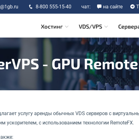
t@1gb.ru
8-800 555-15-40
чат:
на сайте
T
Хостинг
VDS/VPS
Сервер
rVPS - GPU Remote
едлагает услугу аренды обычных VDS серверов с виртуаль
им ускорителем, с использованием технологии RemoteFX.
также: