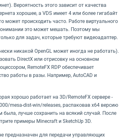
нет). Вероятность этого зависит от качества
ернета хорошее, а VDS имеет 4 или более гигабайт
это может происходить часто. Работе виртуального
 понимании это может мешать. Поэтому мы
олько для задач, которые требуют видеоадаптер.
чески никакой OpenGL может иногда не работать).
овать DirectX или отрисовку на основном
роцессором, RemoteFX RDP обеспечивает
тво работы в разы. Например, AutoCAD и
орая хорошо работает на 3D/RemoteFX сервере -
000/mesa-dist-win/releases, распаковав x64 версию
ам была, лучше сохранить на всякий случай. После
рите примеры Minecraft и SketchUp 3D.
P не предназначен для передачи управляющих