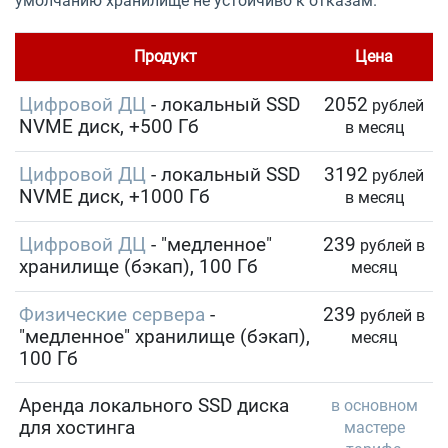
умолчанию хранилище не устойчиво к отказам.
Продукт
Цена
Цифровой ДЦ
- локальный SSD
2052
рублей
NVME диск, +500 Гб
в месяц
Цифровой ДЦ
- локальный SSD
3192
рублей
NVME диск, +1000 Гб
в месяц
Цифровой ДЦ
- "медленное"
239
рублей в
хранилище (бэкап), 100 Гб
месяц
Физические сервера
-
239
рублей в
"медленное" хранилище (бэкап),
месяц
100 Гб
Аренда локального SSD диска
в основном
для хостинга
мастере