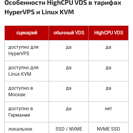
Особенности HighCPU VDS в тарифах
HyperVPS и Linux KVM
сценарий
обычный VDS
HighCPU VDS
доступно для
да
да
HyperVPS
доступно для
да
да
Linux KVM
доступно в
да
да
Москве
доступно в
да
нет
Германии
локальное
SSD / NVME
NVME SSD