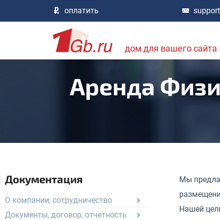
оплатить
suppor
дом для вашего сайта
Аренда Физи
Документация
Мы предла
размещени
О компании, сотрудничество
Нашей цел
Документы, договор, отчетность