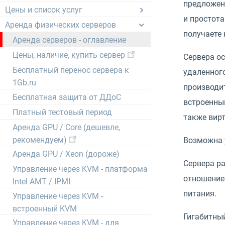
предложен
Цены и список услуг
и простот
Аренда физических серверов
получаете
Аренда серверов - оглавление
Цены, наличие, купить сервер
Сервера о
Бесплатный перенос сервера к
удаленного
1Gb.ru
производи
Бесплатная защита от ДДоС
встроенный
Платный тестовый период
также вир
Аренда GPU / Core (дешевле,
рекомендуем)
Возможна у
Аренда GPU / Xeon (дороже)
Сервера ра
Управление через KVM - платформа
отношение 
Intel AMT / IPMI
питания.
Управление через KVM -
встроенный KVM
Гигабитный
Управление через KVM - для