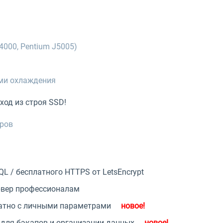
000, Pentium J5005)
ами охлаждения
ход из строя SSD!
еров
L / бесплатного HTTPS от LetsEncrypt
ервер профессионалам
латно с личными параметрами
 для бэкапов и организации данных