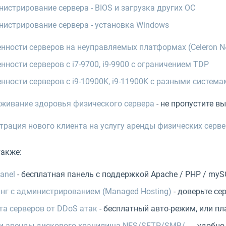
истрирование сервера - BIOS и загрузка других ОС
истрирование сервера - установка Windows
нности серверов на неуправляемых платформах (Celeron N4
нности серверов с i7-9700, i9-9900 с ограничением TDP
нности серверов с i9-10900K, i9-11900K с разными систем
живание здоровья физического сервера
- не пропустите вы
трация нового клиента на услугу аренды физических серв
также:
anel
- бесплатная панель с поддержкой Apache / PHP / mySQ
нг с администрированием (Managed Hosting)
- доверьте с
а серверов от DDoS атак
- бесплатный авто-режим, или п
и аренды дискового хранилища NFS/SFTP/SMB/...
- удобно