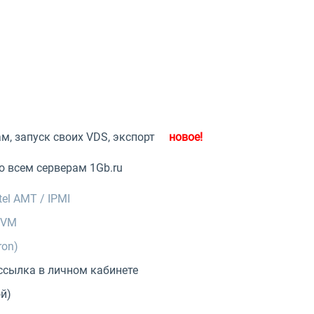
м, запуск своих VDS, экспорт
о всем серверам 1Gb.ru
el AMT / IPMI
KVM
ron)
ссылка в личном кабинете
й)