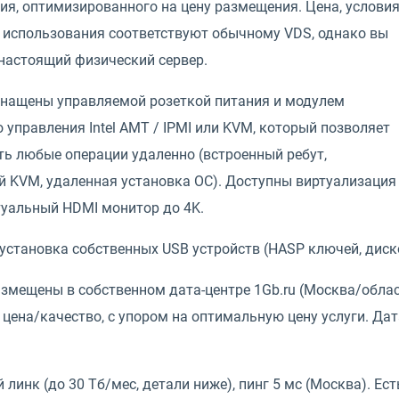
ия, оптимизированного на цену размещения. Цена, услови
а использования соответствуют обычному VDS, однако вы
 настоящий физический сервер.
снащены управляемой розеткой питания и модулем
 управления Intel AMT / IPMI или KVM, который позволяет
ть любые операции удаленно (встроенный ребут,
 KVM, удаленная установка ОС). Доступны виртуализация и 
туальный HDMI монитор до 4K.
становка собственных USB устройств (HASP ключей, дисков
змещены в собственном дата-центре 1Gb.ru (Москва/облас
цена/качество, с упором на оптимальную цену услуги. Да
 линк (до 30 Тб/мес, детали ниже), пинг 5 мс (Москва). Ес