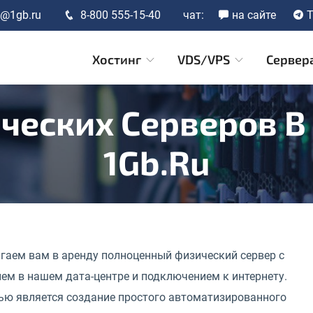
t@1gb.ru
8-800 555-15-40
чат:
на сайте
T
Хостинг
VDS/VPS
Сервер
ческих Серверов В
1Gb.ru
гаем вам в аренду полноценный физический сервер с
ем в нашем дата-центре и подключением к интернету.
ью является создание простого автоматизированного