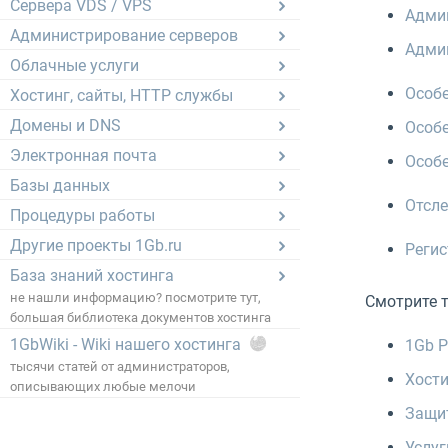
Сервера VDS / VPS
Админ
Администрирование серверов
Админ
Облачные услуги
Особе
Хостинг, сайты, HTTP службы
Домены и DNS
Особе
Электронная почта
Особе
Базы данных
Отсле
Процедуры работы
Другие проекты 1Gb.ru
Регис
База знаний хостинга
не нашли информацию? посмотрите тут,
Смотрите 
большая библиотека документов хостинга
1GbWiki - Wiki нашего хостинга
1Gb P
тысячи статей от администраторов,
Хости
описывающих любые мелочи
Защит
Услуг