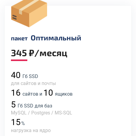
Оптимальный
пакет
345 ₽/месяц
40
Гб SSD
для сайтов и почты
16
10
сайтов и
ящиков
5
Гб SSD для баз
MySQL / Postgres / MS-SQL
15
%
нагрузка на ядро