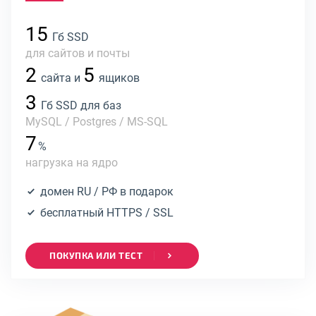
15
Гб SSD
для сайтов и почты
2
5
сайта и
ящиков
3
Гб SSD для баз
MySQL / Postgres / MS-SQL
7
%
нагрузка на ядро
домен RU / РФ в подарок
бесплатный HTTPS / SSL
ПОКУПКА ИЛИ ТЕСТ