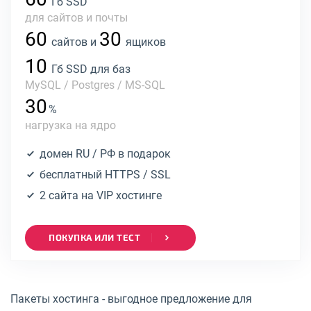
Гб SSD
для сайтов и почты
60
30
сайтов и
ящиков
10
Гб SSD для баз
MySQL / Postgres / MS-SQL
30
%
нагрузка на ядро
домен RU / РФ в подарок
бесплатный HTTPS / SSL
2 сайта на VIP хостинге
ПОКУПКА ИЛИ ТЕСТ
Пакеты хостинга - выгодное предложение для