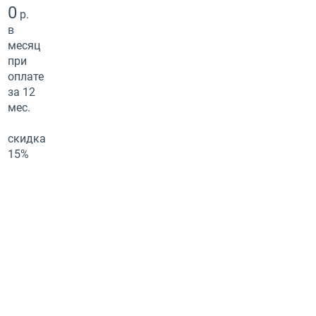
0
р.
в
месяц
при
оплате
за 12
мес.
скидка
15%