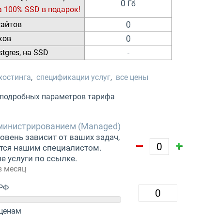
0
Гб
на 100% SSD в подарок!
сайтов
0
ков
0
stgres, на SSD
-
хостинга
,
спецификации услуг
,
все цены
подробных параметров тарифа
дминистрированием (Managed)
овень зависит от ваших задач,
тся нашим специалистом.
е услуги по ссылке.
 в месяц
/РФ
ценам