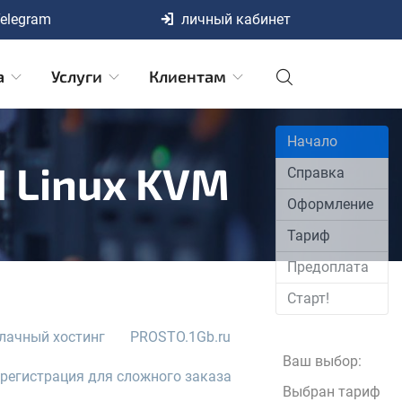
elegram
личный кабинет
а
Услуги
Клиентам
Начало
И Linux KVM
Справка
Оформление
Тариф
Предоплата
Старт!
лачный хостинг
PROSTO.1Gb.ru
Ваш выбор:
 регистрация для сложного заказа
Выбран тариф