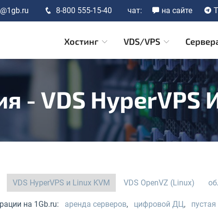
t@1gb.ru
8-800 555-15-40
чат:
на сайте
T
Хостинг
VDS/VPS
Сервер
я - VDS HyperVPS 
VDS HyperVPS и Linux KVM
VDS OpenVZ (Linux)
об
рации на 1Gb.ru:
аренда серверов
,
цифровой ДЦ
,
пустая