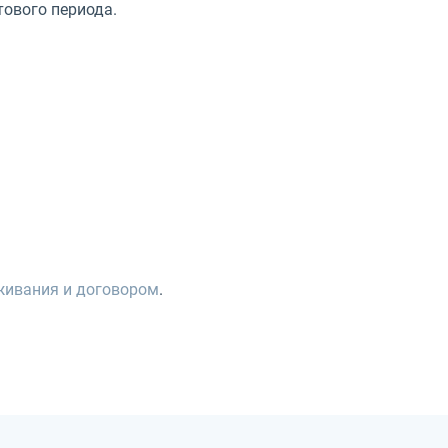
тового периода.
живания и договором
.