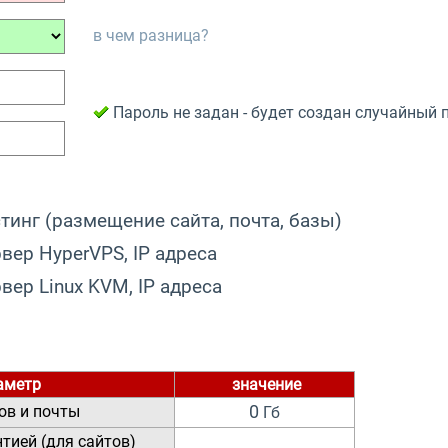
в чем разница?
Пароль не задан - будет создан случайный 
тинг (размещение сайта, почта, базы)
вер HyperVPS, IP адреса
вер Linux KVM, IP адреса
аметр
значение
ов и почты
0
Гб
нтией (для сайтов)