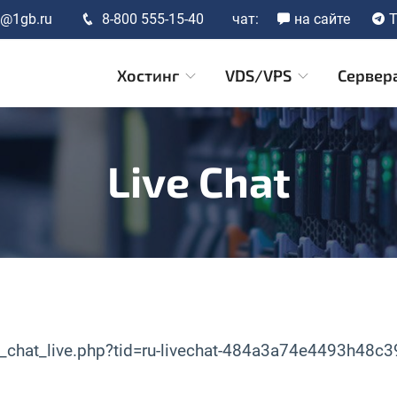
t@1gb.ru
8-800 555-15-40
чат:
на сайте
T
Хостинг
VDS/VPS
Сервер
Live Chat
t_chat_live.php?tid=ru-livechat-484a3a74e4493h48c