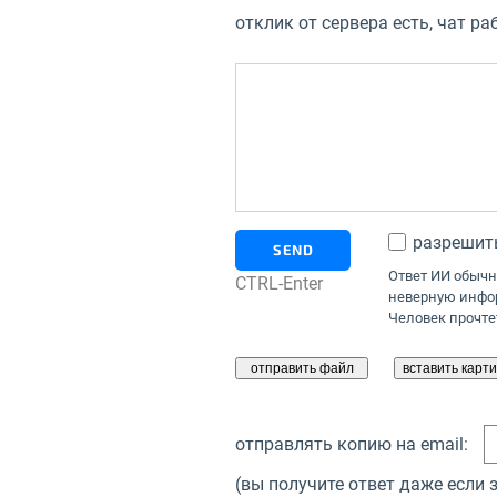
отклик от сервера есть, чат ра
разрешить
SEND
Ответ ИИ обычн
CTRL-Enter
неверную инфор
Человек прочтет
отправлять копию на email:
(вы получите ответ даже если 