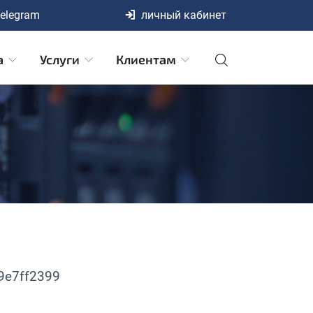
elegram
личный кабинет
а
Услуги
Клиентам
39e7ff2399