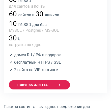
Гб SSD
для сайтов и почты
60
30
сайтов и
ящиков
10
Гб SSD для баз
MySQL / Postgres / MS-SQL
30
%
нагрузка на ядро
домен RU / РФ в подарок
бесплатный HTTPS / SSL
2 сайта на VIP хостинге
ПОКУПКА ИЛИ ТЕСТ
Пакеты хостинга - выгодное предложение для