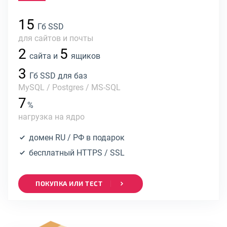
15
Гб SSD
для сайтов и почты
2
5
сайта и
ящиков
3
Гб SSD для баз
MySQL / Postgres / MS-SQL
7
%
нагрузка на ядро
домен RU / РФ в подарок
бесплатный HTTPS / SSL
ПОКУПКА ИЛИ ТЕСТ