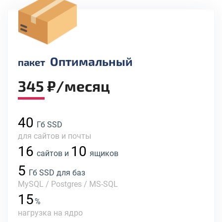
Оптимальный
пакет
345 ₽/месяц
40
Гб SSD
для сайтов и почты
16
10
сайтов и
ящиков
5
Гб SSD для баз
MySQL / Postgres / MS-SQL
15
%
нагрузка на ядро