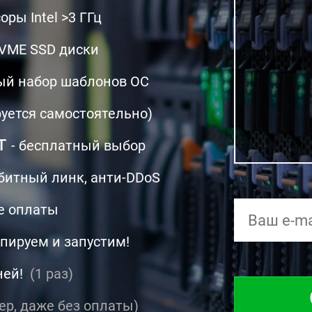
ры Intel >3 ГГц
VME SSD диски
ый набор шаблонов ОС
уется самостоятельно)
т
- бесплатный выбор
абитный линк, анти-DDoS
е оплаты
опируем и запустим!
дней!
(1 раз)
ер, даже без оплаты)