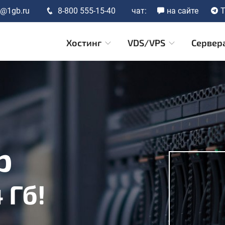
t@1gb.ru
8-800 555-15-40
чат:
на сайте
T
Хостинг
VDS/VPS
Сервер
р
4 Гб!