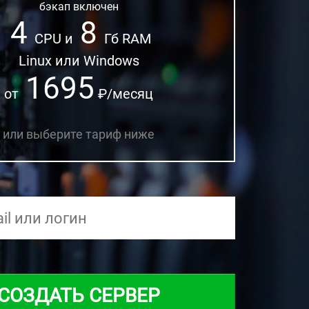
бэкап включен
4
8
CPU и
Гб RAM
Linux или Windows
1695
от
₽/месяц
или выберите тариф ниже
СОЗДАТЬ СЕРВЕР