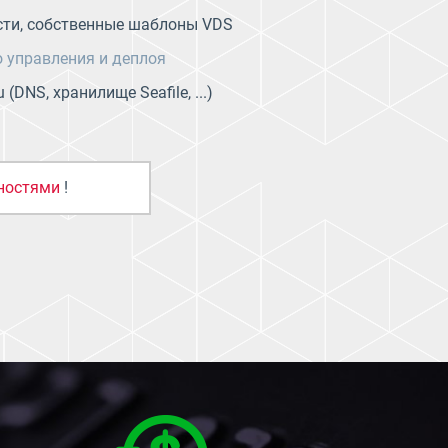
сти, собственные шаблоны VDS
о управления и деплоя
(DNS, хранилище Seafile, ...)
жностями
!