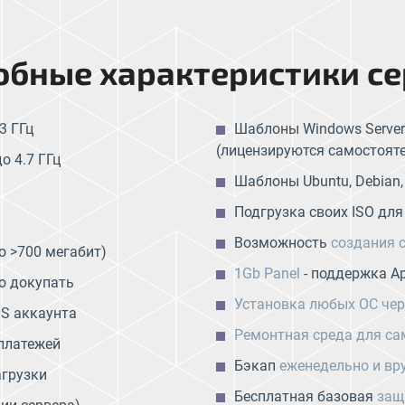
обные характеристики се
3 ГГц
Шаблоны Windows Server 
(лицензируются самостоят
о 4.7 ГГц
Шаблоны Ubuntu, Debian, Ce
Подгрузка своих ISO для
Возможность
создания 
о >700 мегабит)
1Gb Panel
- поддержка Ap
но докупать
Установка любых ОС чер
DS аккаунта
Ремонтная среда для са
платежей
Бэкап
еженедельно и вр
агрузки
Бесплатная базовая
защ