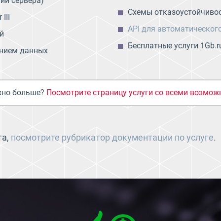
ии сервера)
Схемы отказоустойчиво
III
API для автоматическог
й
Бесплатные услуги 1Gb.ru 
ением данных
но больше?
Посмотрите страницу услуги со всеми возмо
та,
посмотрите рубрикатор документации по услуге
.