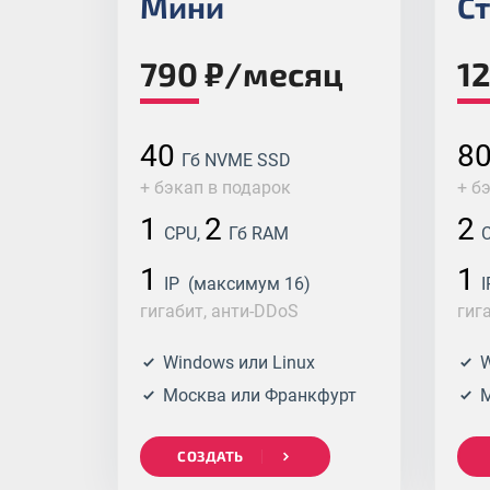
Мини
С
790 ₽/месяц
1
40
8
Гб NVME SSD
+ бэкап в подарок
+ б
1
2
2
CPU,
Гб RAM
C
1
1
IP (максимум 16)
I
гигабит, анти-DDoS
гиг
Windows или Linux
W
Москва или Франкфурт
М
СОЗДАТЬ