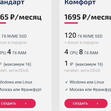
тандарт
Комфорт
265 ₽/месяц
1695 ₽/меся
0
120
Гб NVME SSD
Гб NVME SSD
экап в подарок
+ бэкап в подарок
4
4
8
PU,
Гб RAM
CPU,
Гб RAM
1
P (максимум 16)
IP (максимум 16)
абит, анти-DDoS
гигабит, анти-DDoS
indows или Linux
Windows или Linux
осква или Франкфурт
Москва или Франкфу
СОЗДАТЬ
СОЗДАТЬ