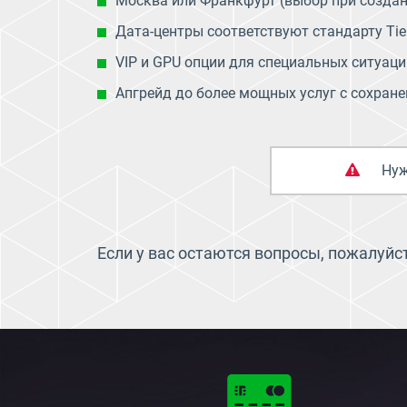
Москва или Франкфурт (выбор при создан
Дата-центры соответствуют стандарту Tier 
VIP и GPU опции для специальных ситуаци
Апгрейд до более мощных услуг с сохран
Нуж
Если у вас остаются вопросы, пожалуйс