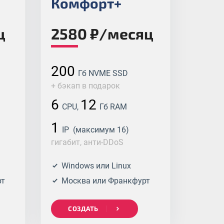
Комфорт+
ц
2580 ₽/месяц
200
Гб NVME SSD
+ бэкап в подарок
6
12
CPU,
Гб RAM
1
IP (максимум 16)
гигабит, анти-DDoS
Windows или Linux
рт
Москва или Франкфурт
СОЗДАТЬ