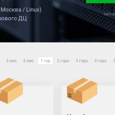
(Москва / Linux)
тесто
рового ДЦ
3 мес
6 мес
1 год
2 года
3 года
4 года