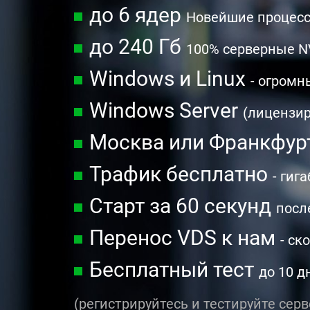
до 6 ядер
Новейшие процессо
до 240 Гб
100% серверные N
Windows и Linux
- огромн
Windows Server
(лицензир
Москва или Франкфур
Трафик бесплатно
- гиг
Старт за 60 секунд
посл
Перенос VDS к нам
- ск
Бесплатный тест
до 10 
(регистрируйтесь и тестируйте серв