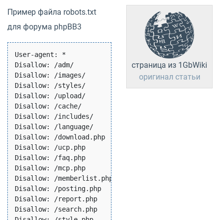
Пример файла robots.txt
для форума phpBB3
User-agent: *

страница из 1GbWiki
Disallow: /adm/

Disallow: /images/

оригинал статьи
Disallow: /styles/

Disallow: /upload/

Disallow: /cache/

Disallow: /includes/

Disallow: /language/

Disallow: /download.php

Disallow: /ucp.php

Disallow: /faq.php

Disallow: /mcp.php

Disallow: /memberlist.php

Disallow: /posting.php

Disallow: /report.php

Disallow: /search.php

Disallow: /style.php
